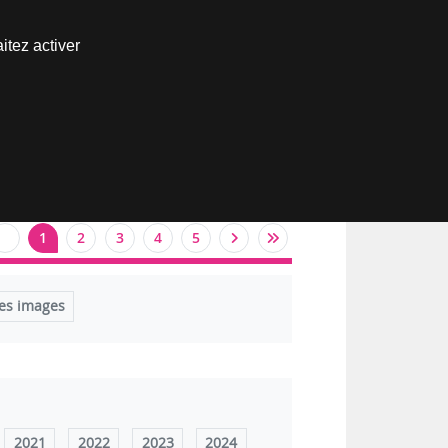
Nous joindre
itez activer
Espace abonné
1
2
3
4
5
es images
2021
2022
2023
2024