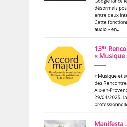
Google lance l
désormais poss
entre deux inte
Cette fonction
audio » en…
es
13
Rencon
« Musique et
« Musique et soc
des Rencontres
Aix-en-Provenc
29/04/2025. L
professionnel
Manifesta :