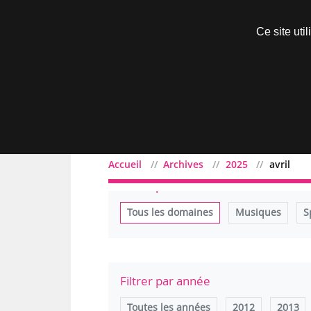
Découvrir sans engagement
Ce site uti
Menu
Accueil
Archives
2025
avril
Filtrer par domaine
Tous les domaines
Musiques
S
Filtrer par année
Toutes les années
2012
2013