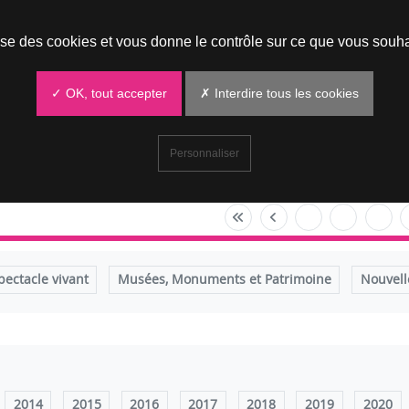
Prendre un rendez-vous
lise des cookies et vous donne le contrôle sur ce que vous souha
✓ OK, tout accepter
✗ Interdire tous les cookies
Personnaliser
pectacle vivant
Musées, Monuments et Patrimoine
Nouvell
2014
2015
2016
2017
2018
2019
2020