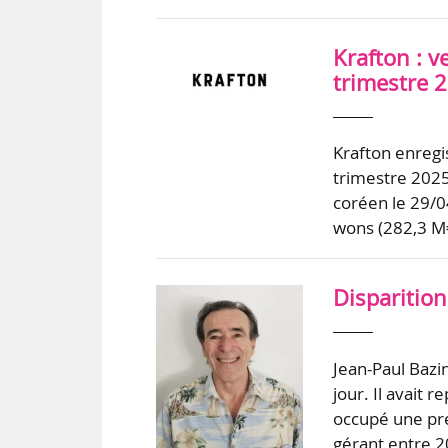
Krafton : v
trimestre 
Krafton enregi
trimestre 2025
coréen le 29/04
wons (282,3 M€
Disparition
Jean-Paul Baz
jour. Il avait 
occupé une pre
gérant entre 20