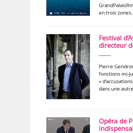
GrandPalaisRm
en trois zones
Festival d’
directeur 
Pierre Gendron
fonctions mi-ju
« d’accusation
dans une autre
Opéra de Pa
indispensa