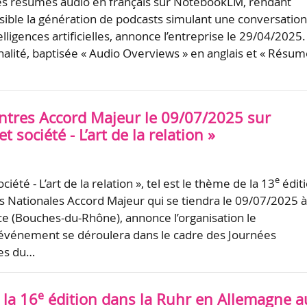
es résumés audio en français sur NotebookLM, rendant
ible la génération de podcasts simulant une conversatio
lligences artificielles, annonce l’entreprise le 29/04/2025.
nalité, baptisée « Audio Overviews » en anglais et « Résu
tres Accord Majeur le 09/07/2025 sur
 société - L’art de la relation »
e
iété - L’art de la relation », tel est le thème de la 13
édit
 Nationales Accord Majeur qui se tiendra le 09/07/2025 
e (Bouches-du-Rhône), annonce l’organisation le
’événement se déroulera dans le cadre des Journées
les du…
e
 la 16
édition dans la Ruhr en Allemagne a