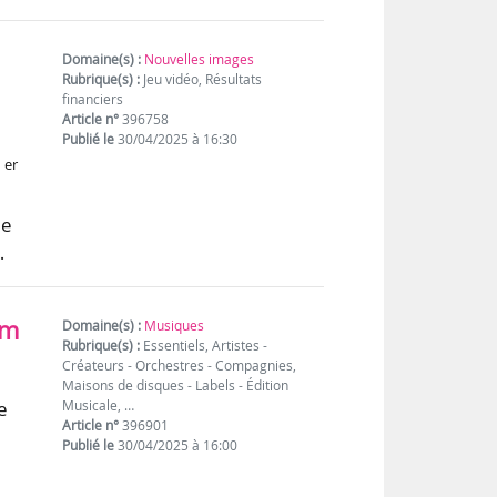
Domaine(s) :
Nouvelles images
Rubrique(s) :
Jeu vidéo, Résultats
financiers
Article n°
396758
Publié le
30/04/2025 à 16:30
er
1
de
…
am
Domaine(s) :
Musiques
Rubrique(s) :
Essentiels, Artistes -
Créateurs - Orchestres - Compagnies,
Maisons de disques - Labels - Édition
e
Musicale, …
Article n°
396901
Publié le
30/04/2025 à 16:00