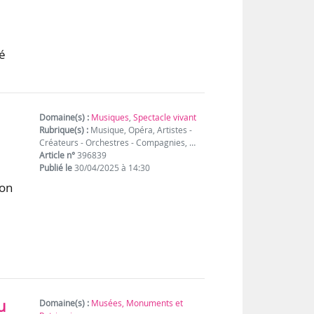
n
mé
Domaine(s) :
Musiques
,
Spectacle vivant
Rubrique(s) :
Musique, Opéra, Artistes -
Créateurs - Orchestres - Compagnies, …
Article n°
396839
Publié le
30/04/2025 à 14:30
ion
à
u
Domaine(s) :
Musées, Monuments et