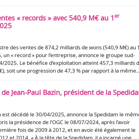
er
entes « records » avec 540,9 M€ au 1
2025
stre des ventes de 874,2 milliards de wons (540,9 M€) au 
, un « record » pour l’entreprise, annonce le groupe sud-
/2025. Le bénéfice d’exploitation atteint 457,3 milliards 
), soit une progression de 47,3 % par rapport à la même
 de Jean-Paul Bazin, président de la Spedid
in est décédé le 30/04/2025, annonce la Spedidam le mêm
repris la présidence de l’OGC le 08/07/2024, après l’avoir
mière fois de 2009 à 2012, et en avoir été également le
12 et 2014. « À la tête de la Spedidam, il a incarné une