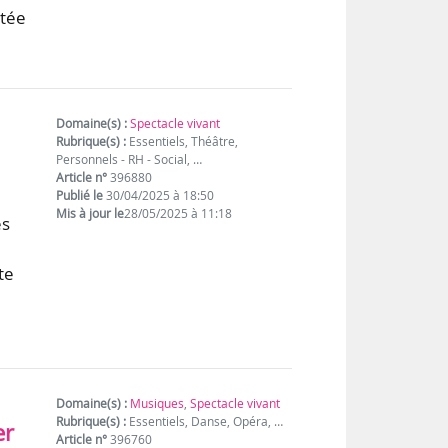
ntée
Domaine(s) :
Spectacle vivant
Rubrique(s) :
Essentiels, Théâtre,
Personnels - RH - Social, …
Article n°
396880
Publié le
30/04/2025 à 18:50
Mis à jour le
28/05/2025 à 11:18
es
te
…
Domaine(s) :
Musiques
,
Spectacle vivant
Rubrique(s) :
Essentiels, Danse, Opéra, …
er
Article n°
396760