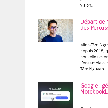
vision…
Départ de 
des Percuss
Minh-Tâm Nguye
depuis 2018, qu
nouvelles aven
L’ensemble a l
Tâm Nguyen…
Google : gé
NotebookLM,