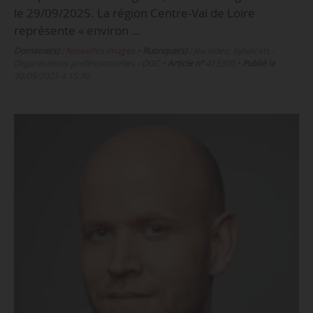
le 29/09/2025. La région Centre-Val de Loire
représente « environ …
Domaine(s) :
Nouvelles images
•
Rubrique(s) :
Jeu vidéo, Syndicats -
Organisations professionnelles - OGC
•
Article n°
413300
•
Publié le
30/09/2025 à 15:30