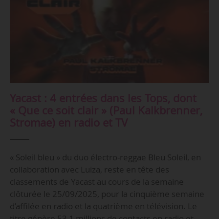
Yacast : 4 entrées dans les Tops, dont
« Que ce soit clair » (Paul Kalkbrenner,
Stromae) en radio et TV
« Soleil bleu » du duo électro-reggae Bleu Soleil, en
collaboration avec Luiza, reste en tête des
classements de Yacast au cours de la semaine
clôturée le 25/09/2025, pour la cinquième semaine
d’affilée en radio et la quatrième en télévision. Le
titre génère 53,1 millions de contacts en radio et…