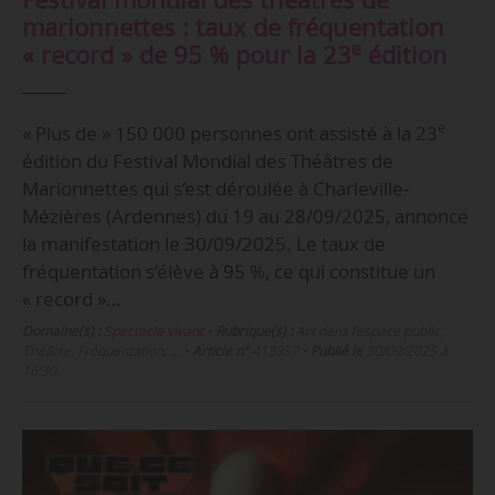
marionnettes : taux de fréquentation
e
« record » de 95 % pour la 23
édition
e
« Plus de » 150 000 personnes ont assisté à la 23
édition du Festival Mondial des Théâtres de
Marionnettes qui s’est déroulée à Charleville-
Mézières (Ardennes) du 19 au 28/09/2025, annonce
la manifestation le 30/09/2025. Le taux de
fréquentation s’élève à 95 %, ce qui constitue un
« record »…
Domaine(s) :
Spectacle vivant
•
Rubrique(s) :
Art dans l’espace public,
Théâtre, Fréquentation, …
•
Article n°
413357
•
Publié le
30/09/2025 à
16:30