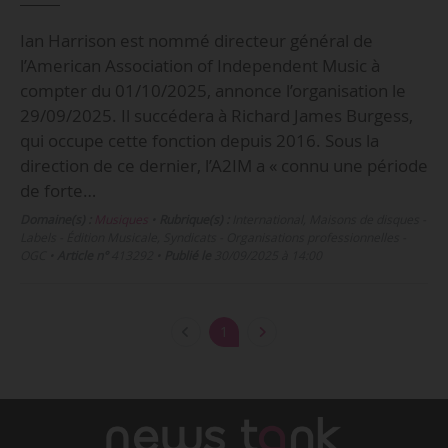
Ian Harrison est nommé directeur général de
l’American Association of Independent Music à
compter du 01/10/2025, annonce l’organisation le
29/09/2025. Il succédera à Richard James Burgess,
qui occupe cette fonction depuis 2016. Sous la
direction de ce dernier, l’A2IM a « connu une période
de forte…
Domaine(s) :
Musiques
•
Rubrique(s) :
International, Maisons de disques -
Labels - Édition Musicale, Syndicats - Organisations professionnelles -
OGC
•
Article n°
413292
•
Publié le
30/09/2025 à 14:00
1