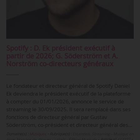
Spotify : D. Ek président exécutif à
partir de 2026; G. Söderström et A.
Norström co-directeurs généraux
Le fondateur et directeur général de Spotify Daniel
Ek deviendra le président exécutif de la plateforme
à compter du 01/01/2026, annonce le service de
streaming le 30/09/2025. Il sera remplacé dans ses
fonctions de directeur général par Gustav
Söderström, co-président et directeur général des…
Domaine(s) :
Musiques
•
Rubrique(s) :
Essentiels, Streaming - Musique en
ligne, Maisons de disques - Labels - Édition Musicale
•
Article n°
413377
•