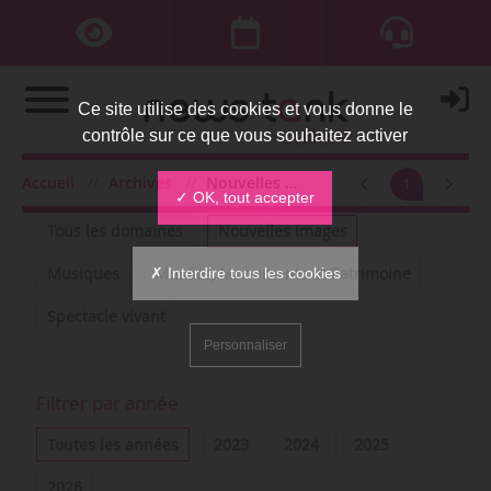
Ce site utilise des cookies et vous donne le
contrôle sur ce que vous souhaitez activer
Accueil
Archives
Nouvelles images
1
Filtrer par domaine
✓ OK, tout accepter
Tous les domaines
Nouvelles images
✗ Interdire tous les cookies
Musiques
Musées, Monuments et Patrimoine
Spectacle vivant
Personnaliser
Filtrer par année
Toutes les années
2023
2024
2025
2026