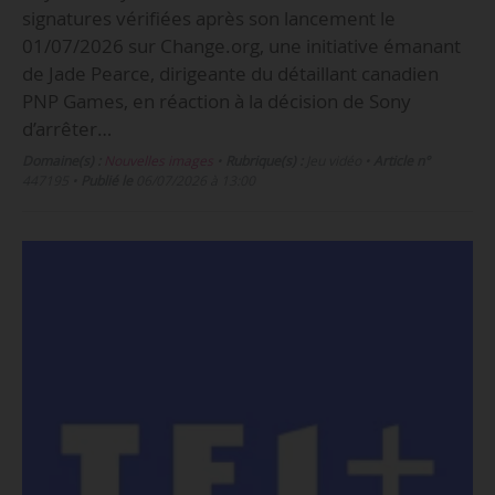
signatures vérifiées après son lancement le
01/07/2026 sur Change.org, une initiative émanant
de Jade Pearce, dirigeante du détaillant canadien
PNP Games, en réaction à la décision de Sony
d’arrêter…
Domaine(s) :
Nouvelles images
•
Rubrique(s) :
Jeu vidéo
•
Article n°
447195
•
Publié le
06/07/2026 à 13:00