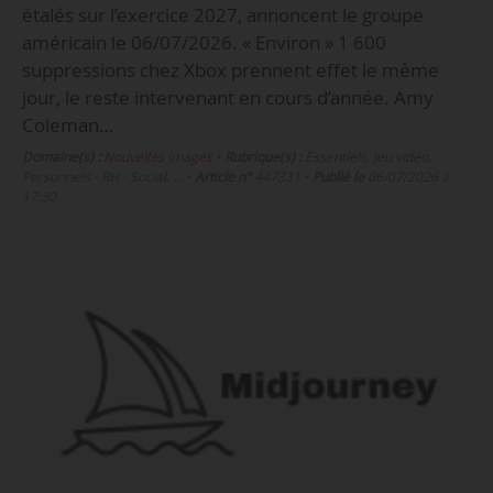
étalés sur l’exercice 2027, annoncent le groupe
américain le 06/07/2026. « Environ » 1 600
suppressions chez Xbox prennent effet le même
jour, le reste intervenant en cours d’année. Amy
Coleman…
Domaine(s) :
Nouvelles images
•
Rubrique(s) :
Essentiels, Jeu vidéo,
Personnels - RH - Social, …
•
Article n°
447331
•
Publié le
06/07/2026 à
17:30