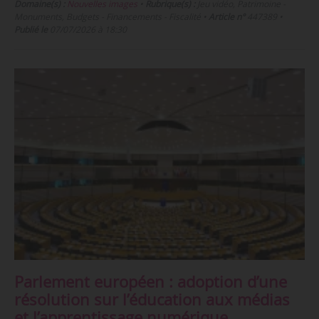
Domaine(s) :
Nouvelles images
•
Rubrique(s) :
Jeu vidéo, Patrimoine -
Monuments, Budgets - Financements - Fiscalité
•
Article n°
447389
•
Publié le
07/07/2026 à 18:30
Parlement européen : adoption d’une
résolution sur l’éducation aux médias
et l’apprentissage numérique