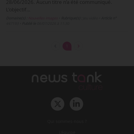
28/06/2026. Aucun titre n’a été communiqué.
L’objectif…
Domaine(s) :
Nouvelles images
•
Rubrique(s) :
Jeu vidéo
•
Article n°
447193
•
Publié le
06/07/2026 à 11:30
1
Qui sommes-nous ?
L‘équipe