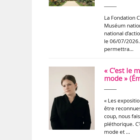
La Fondation C
Muséum nationa
national d’acti
le 06/07/2026.
permettra…
« C’est le 
mode » (Ém
« Les expositi
être reconnues
coup, nous fai
pléthorique. C
mode et …