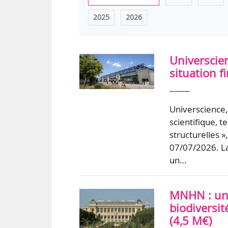
2025
2026
Universcien
situation f
Universcience, 
scientifique, t
structurelles »
07/07/2026. La
un…
MNHN : un 
biodiversit
(4,5 M€)