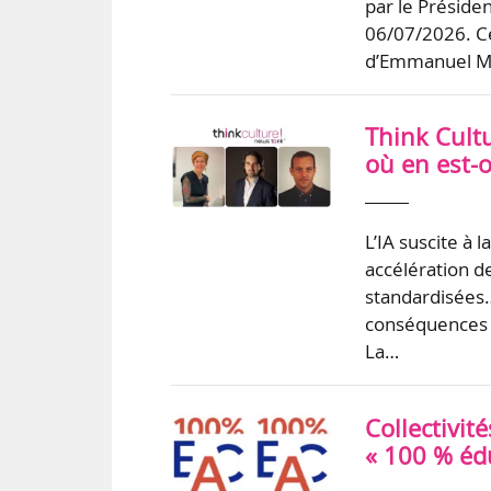
par le Préside
06/07/2026. Ce
d’Emmanuel 
Think Cultu
où en est-o
L’IA suscite à 
accélération d
standardisées…
conséquences s
La…
Collectivit
« 100 % édu