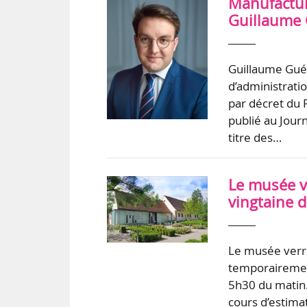
Manufacture
Guillaume 
Guillaume Gué
d’administrati
par décret du 
publié au Jour
titre des…
Le musée v
vingtaine 
Le musée verri
temporairement
5h30 du matin.
cours d’estima