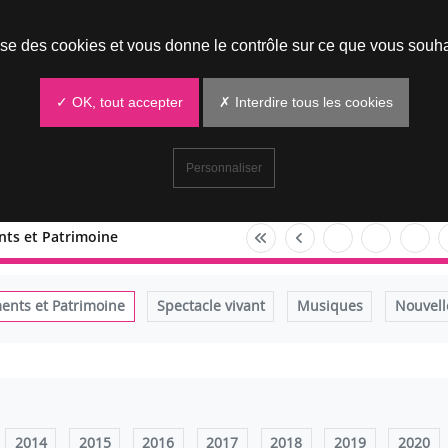
Prendre un rendez-vous
lise des cookies et vous donne le contrôle sur ce que vous souha
✓ OK, tout accepter
✗ Interdire tous les cookies
Personnaliser
ts et Patrimoine
nts et Patrimoine
Spectacle vivant
Musiques
Nouvell
2014
2015
2016
2017
2018
2019
2020