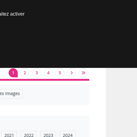
Nous joindre
itez activer
Espace abonné
1
2
3
4
5
es images
2021
2022
2023
2024