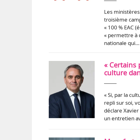
Les ministères 
troisième camp
« 100 % EAC (éd
« permettre à 
nationale qui…
« Certains 
culture dan
« Si, par la cu
repli sur soi, 
déclare Xavier
un entretien a