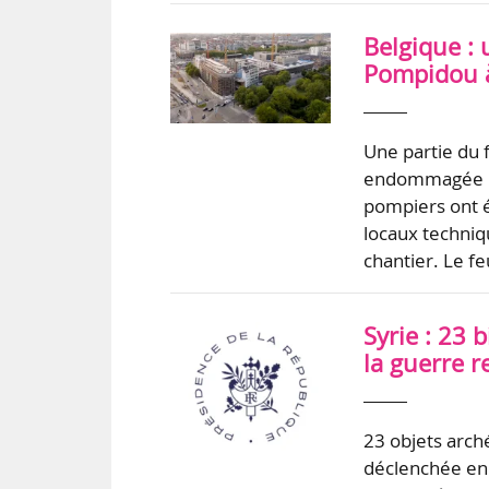
Belgique :
Pompidou à
Une partie du 
endommagée pa
pompiers ont é
locaux techniq
chantier. Le f
Syrie : 23 
la guerre 
23 objets arché
déclenchée en 