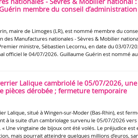
s nationales - Sèvres & Mobilier national :
Guérin membre du conseil d’administration
rin, maire de Limoges (LR), est nommé membre du consei
on des Manufactures nationales - Sèvres & Mobilier nationa
Premier ministre, Sébastien Lecornu, en date du 03/07/20
nal officiel le 04/07/2026. Guillaume Guérin est nommé au
errier Lalique cambriolé le 05/07/2026, une
de pièces dérobée ; fermeture temporaire
er Lalique, situé à Wingen-sur-Moder (Bas-Rhin), est fer
 à la suite d’un cambriolage survenu le 05/07/2026 vers
 « Une vingtaine de bijoux ont été volés. Le préjudice est 
tion, mais pourrait atteindre quelques millions d’euros, s