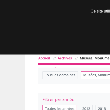
Découvrir sans engagement
Ce site uti
Menu
Accueil
Archives
Musées, Monumen
Filtrer par domaine
Tous les domaines
Musées, Monume
Filtrer par année
Toutes les années
2012
2013