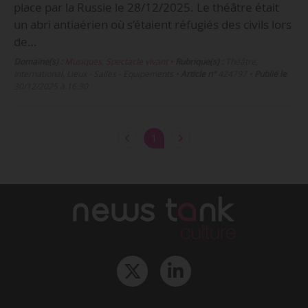
place par la Russie le 28/12/2025. Le théâtre était
un abri antiaérien où s’étaient réfugiés des civils lors
de…
Domaine(s) :
Musiques
,
Spectacle vivant
•
Rubrique(s) :
Théâtre,
International, Lieux - Salles - Equipements
•
Article n°
424797
•
Publié le
30/12/2025 à 16:30
1