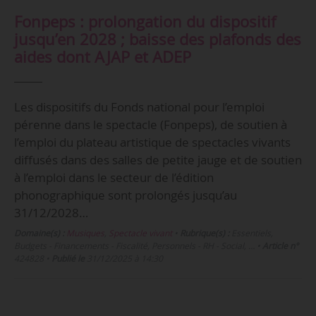
Fonpeps : prolongation du dispositif
jusqu’en 2028 ; baisse des plafonds des
aides dont AJAP et ADEP
Les dispositifs du Fonds national pour l’emploi
pérenne dans le spectacle (Fonpeps), de soutien à
l’emploi du plateau artistique de spectacles vivants
diffusés dans des salles de petite jauge et de soutien
à l’emploi dans le secteur de l’édition
phonographique sont prolongés jusqu’au
31/12/2028…
Domaine(s) :
Musiques
,
Spectacle vivant
•
Rubrique(s) :
Essentiels,
Budgets - Financements - Fiscalité, Personnels - RH - Social, …
•
Article n°
424828
•
Publié le
31/12/2025 à 14:30