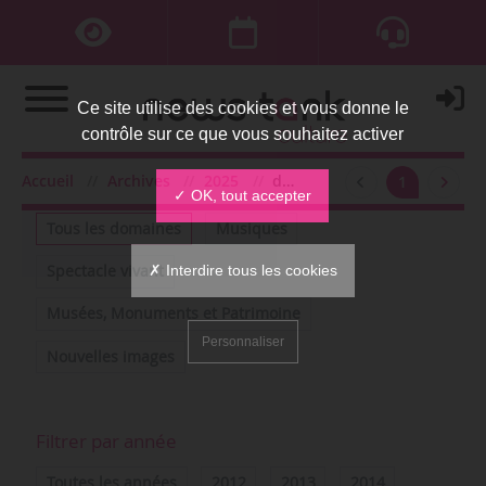
Ce site utilise des cookies et vous donne le
contrôle sur ce que vous souhaitez activer
Accueil
Archives
2025
décembre
1
Filtrer par domaine
✓ OK, tout accepter
Tous les domaines
Musiques
✗ Interdire tous les cookies
Spectacle vivant
Musées, Monuments et Patrimoine
Personnaliser
Nouvelles images
Filtrer par année
Toutes les années
2012
2013
2014