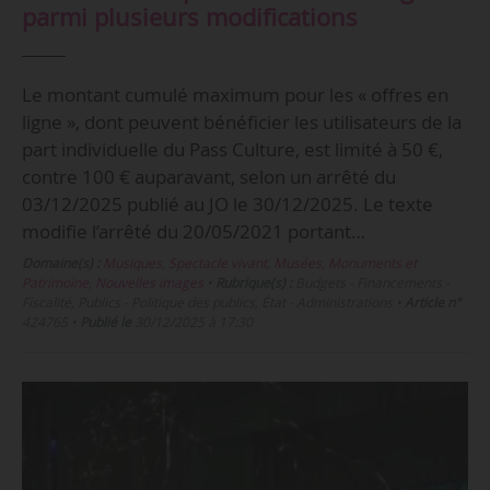
parmi plusieurs modifications
Le montant cumulé maximum pour les « offres en
ligne », dont peuvent bénéficier les utilisateurs de la
part individuelle du Pass Culture, est limité à 50 €,
contre 100 € auparavant, selon un arrêté du
03/12/2025 publié au JO le 30/12/2025. Le texte
modifie l’arrêté du 20/05/2021 portant…
Domaine(s) :
Musiques
,
Spectacle vivant
,
Musées, Monuments et
Patrimoine
,
Nouvelles images
•
Rubrique(s) :
Budgets - Financements -
Fiscalité, Publics - Politique des publics, État - Administrations
•
Article n°
424765
•
Publié le
30/12/2025 à 17:30