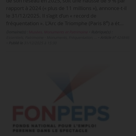
de son réseau en 2025, soit une hausse de 9 % par
rapport à 2024 (« plus de 11 millions »), annonce-t-il
le 31/12/2025. Il s’agit d’un « record de
e
fréquentation ». L’Arc de Triomphe (Paris 8
) a ét…
Domaine(s) :
Musées, Monuments et Patrimoine
•
Rubrique(s) :
Essentiels, Patrimoine - Monuments, Fréquentation, …
•
Article n°
424846
•
Publié le
31/12/2025 à 15:30