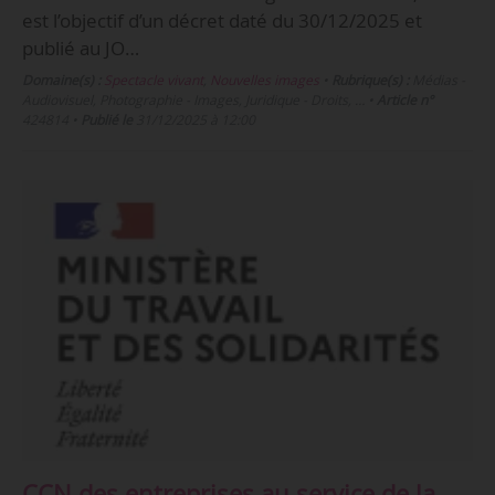
est l’objectif d’un décret daté du 30/12/2025 et
publié au JO…
Domaine(s) :
Spectacle vivant
,
Nouvelles images
•
Rubrique(s) :
Médias -
Audiovisuel, Photographie - Images, Juridique - Droits, …
•
Article n°
424814
•
Publié le
31/12/2025 à 12:00
CCN des entreprises au service de la