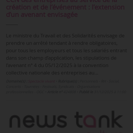
création et de l’événement : l’extension
d’un avenant envisagée
Le ministre du Travail et des Solidarités envisage de
prendre un arrêté tendant à rendre obligatoires,
pour tous les employeurs et tous les salariés entrant
dans son champ d’application, les stipulations de
l’avenant n° 4 du 05/12/2025 à la convention
collective nationale des entreprises au…
Domaine(s) :
Spectacle vivant
•
Rubrique(s) :
Personnels - RH - Social,
Concerts - Tournées - Festivals, Syndicats - Organisations
professionnelles - OGC
•
Article n°
424808
•
Publié le
31/12/2025 à 11:00