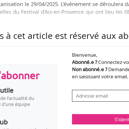
anisation le 29/04/2025. L’événement se déroulera 
lles du Festival d’Aix-en-Provence qui ont lieu les 0
s à cet article est réservé aux 
ce de la culture dans les politiques publiques et le 
r du lien dans l’époque de tensions et de replis que 
2026 et la présidentielle 2027.
Bienvenue,
Abonné.e ?
Connectez-vou
ème qu’Accord Majeur avait abordé en 2024. Celui p
Non abonné.e ?
Demandez
s'abonner
 La musique : discipline olympique ? », avait été mod
en saisissant votre email.
utile
de l’actualité du
il d’une équipe
S'iden
pub