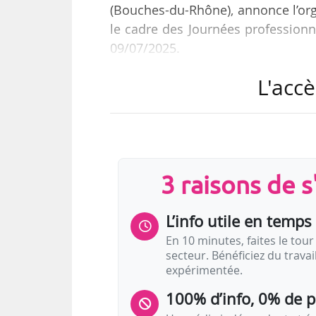
(Bouches-du-Rhône), annonce l’org
le cadre des Journées professionne
09/07/2025.
L'accè
La thématique interrogera « la pla
de ses acteurs dans l’art de recrée
traversons » avant les municipales 
Il s’agit du deuxième volet du th
3 raisons de 
initialement pour l’édition 2024, «
pour…
L’info utile en temps 
En 10 minutes, faites le tour 
secteur. Bénéficiez du trava
expérimentée.
100% d’info, 0% de 