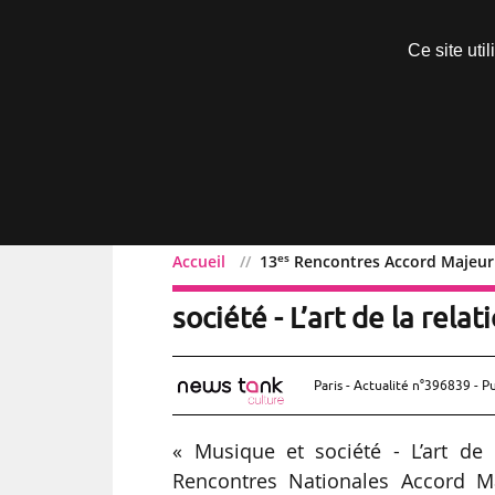
Découvrir sans engagement
Ce site uti
Menu
es
Accueil
13
Rencontres Accord Majeur le
es
13
Rencontres Accord M
société - L’art de la relat
Paris - Actualité n°396839 - P
« Musique et société - L’art de 
Rencontres Nationales Accord Ma