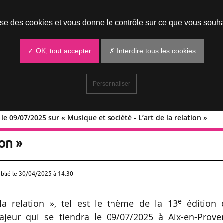
Prendre un rendez-vous
lise des cookies et vous donne le contrôle sur ce que vous souha
✓ OK, tout accepter
✗ Interdire tous les cookies
Personnaliser
 09/07/2025 sur « Musique et société - L’art de la relation »
ajeur le 09/07/2025 sur « Musique e
ion »
ublié le
30/04/2025 à 14:30
e
la relation », tel est le thème de la 13
édition 
jeur qui se tiendra le 09/07/2025 à Aix-en-Prove