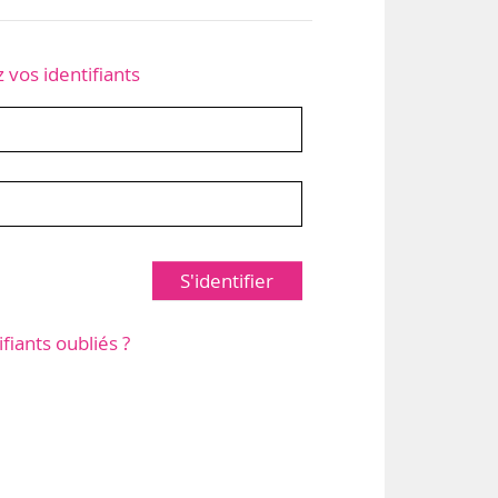
z vos identifiants
S'identifier
ifiants oubliés ?