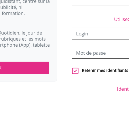
idistant, centré sur la
ublicité, ni
i formation.
Utilise
uotidien, le jour de
rubriques et les mots
artphone (App), tablette
R
Retenir mes identifiants
Ident