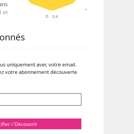
dans
8 et
© D.R.
abonnés
rôle
nous
s uniquement avec votre email.
révu
 votre abonnement découverte
ifié
tifier / Découvrir