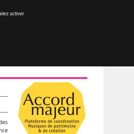
Nous joindre
itez activer
Espace abonné
t
des
nce