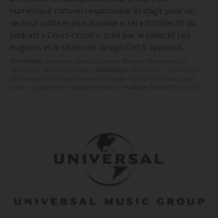
numérique culturel responsable et d’agir pour un
secteur culturel plus durable », tel est l’objectif du
podcast « Court-circuit », créé par le collectif Les
Augures et le studio de design Ctrl S, apprend…
Domaine(s) :
Musiques
,
Spectacle vivant
,
Musées, Monuments et
Patrimoine
,
Nouvelles images
•
Rubrique(s) :
Numérique - Technologie -
Multimedia, RSE - Développement durable - Égalité - Diversité, Lieux -
Salles - Equipements
•
Article n°
396643
•
Publié le
30/04/2025 à 09:30