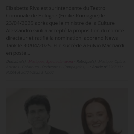
Elisabetta Riva est surintendante du Teatro
Comunale de Bologne (Emilie-Romagne) le
23/04/2025 après que le ministre de la Culture
Alessandro Giuli a accepté la proposition du comité
directeur et ratifié la nomination, apprend News
Tank le 30/04/2025. Elle succède à Fulvio Macciardi
en poste…
Domaine(s) :
Musiques
,
Spectacle vivant
•
Rubrique(s) :
Musique, Opéra,
Artistes - Créateurs - Orchestres - Compagnies, …
•
Article n°
396809
•
Publié le
30/04/2025 à 13:00