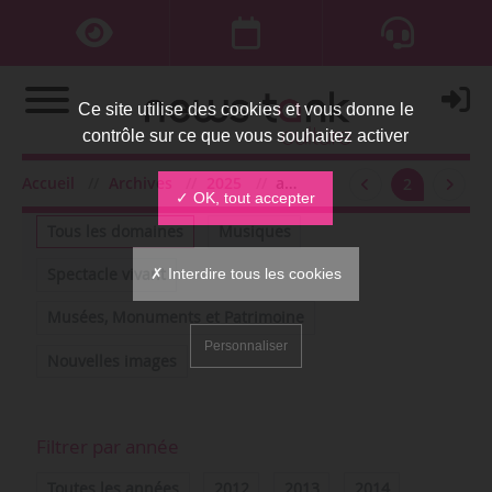
Ce site utilise des cookies et vous donne le
contrôle sur ce que vous souhaitez activer
Accueil
Archives
2025
avril
2
Filtrer par domaine
✓ OK, tout accepter
Tous les domaines
Musiques
✗ Interdire tous les cookies
Spectacle vivant
Musées, Monuments et Patrimoine
Personnaliser
Nouvelles images
Filtrer par année
Toutes les années
2012
2013
2014