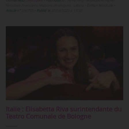
Domaine(s) :
Musiques
•
Rubrique(s) :
Streaming - Musique en ligne,
Résultats financiers, Maisons de disques - Labels - Édition Musicale
•
Article n°
396785
•
Publié le
30/04/2025 à 13:30
Italie : Elisabetta Riva surintendante du
Teatro Comunale de Bologne