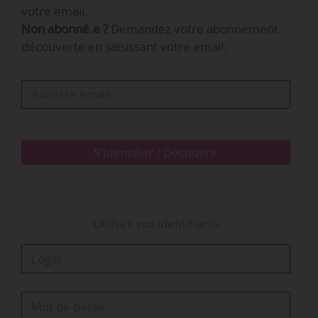
votre email.
Des concerts, des ateliers, un café brésilien et
Non abonné.e ?
Demandez votre abonnement
un corner shop y seront également proposés,
découverte en saisissant votre email.
ainsi qu’une exposition consacrée à la peinture
brésilienne au niveau des balcons. Les deux
expositions sont organisées dans le cadre de la
saison Brésil-France 2025. « Notre…
S'identifier / Découvrir
Utilisez vos identifiants