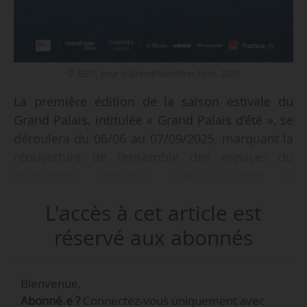
© BETC pour le GrandPalaisRmn, Paris, 2025
La première édition de la saison estivale du
Grand Palais, intitulée « Grand Palais d’été », se
déroulera du 06/06 au 07/09/2025, marquant la
réouverture de l’ensemble des espaces du
monument, annonce GrandPalaisRmn le
29/04/2025. Dans ce cadre, la Nef sera
L'accès à cet article est
compartimentée en trois zones distinctes,
séparées par deux cloisons. La partie nord sera
réservé aux abonnés
accessible aux publics gratuitement et sans
réservation. Elle accueillera l’installation
Bienvenue,
monumentale « Nosso Barco Tambor Terra » de
Abonné.e ?
Connectez-vous uniquement avec
l’artiste Ernesto Neto du 06/06 au 25/07/2025.