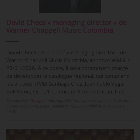
David Checa « managing director » de
Warner Chappell Music Colombia
David Checa est nommé « managing director » de
Warner Chappell Music Colombia, annonce WMG le
28/01/2026. À ce poste, il sera notamment chargé
de développer le catalogue régional, qui comprend
les artistes TIMØ, Santiago Cruz, Juan Pablo Vega,
Bull Nene, Piso 21 ou encore Vicente García. Il est…
Domaine(s) :
Musiques
•
Rubrique(s) :
International, Maisons de disques -
Labels - Édition Musicale
•
Article n°
428250
•
Publié le
29/01/2026 à
12:30