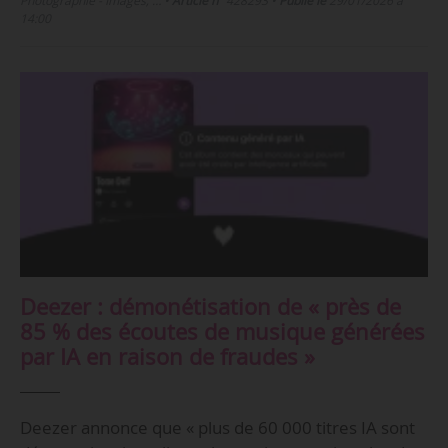
Photographie - Images, …
•
Article n°
428293
•
Publié le
29/01/2026 à
14:00
Deezer : démonétisation de « près de
85 % des écoutes de musique générées
par IA en raison de fraudes »
Deezer annonce que « plus de 60 000 titres IA sont