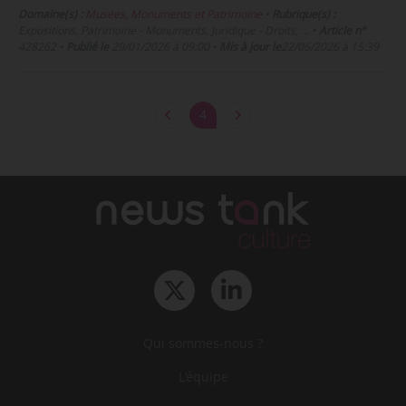
Domaine(s) :
Musées, Monuments et Patrimoine
•
Rubrique(s) :
Expositions, Patrimoine - Monuments, Juridique - Droits, …
•
Article n°
428262
•
Publié le
29/01/2026 à 09:00
•
Mis à jour le
22/06/2026 à 15:39
4
Qui sommes-nous ?
L‘équipe