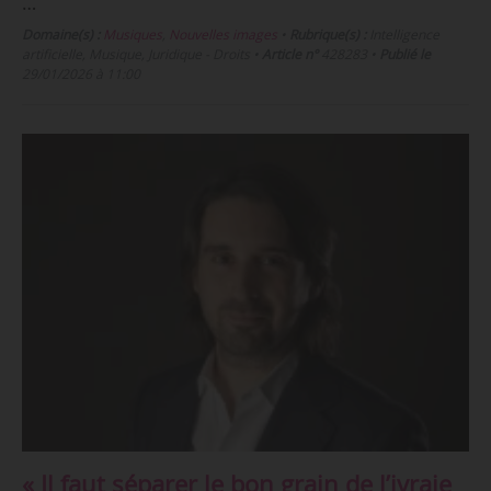
…
Domaine(s) :
Musiques
,
Nouvelles images
•
Rubrique(s) :
Intelligence
artificielle, Musique, Juridique - Droits
•
Article n°
428283
•
Publié le
29/01/2026 à 11:00
« Il faut séparer le bon grain de l’ivraie