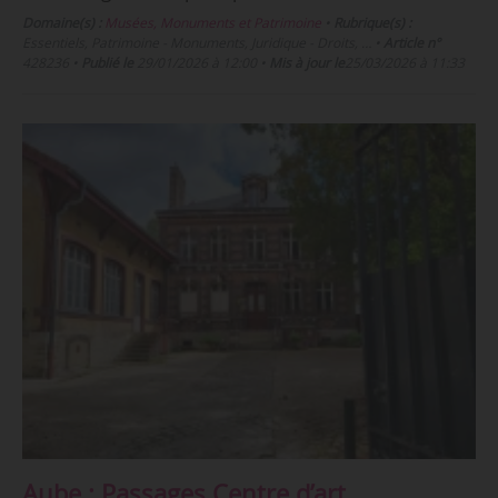
Domaine(s) :
Musées, Monuments et Patrimoine
•
Rubrique(s) :
Essentiels, Patrimoine - Monuments, Juridique - Droits, …
•
Article n°
428236
•
Publié le
29/01/2026 à 12:00
•
Mis à jour le
25/03/2026 à 11:33
Aube : Passages Centre d’art