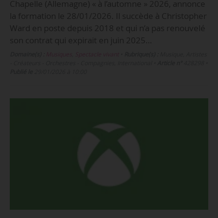
Chapelle (Allemagne) « à l’automne » 2026, annonce
la formation le 28/01/2026. Il succède à Christopher
Ward en poste depuis 2018 et qui n’a pas renouvelé
son contrat qui expirait en juin 2025…
Domaine(s) :
Musiques
,
Spectacle vivant
•
Rubrique(s) :
Musique, Artistes
- Créateurs - Orchestres - Compagnies, International
•
Article n°
428298
•
Publié le
29/01/2026 à 10:00