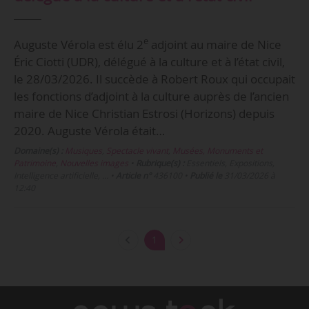
e
Auguste Vérola est élu 2
adjoint au maire de Nice
Éric Ciotti (UDR), délégué à la culture et à l’état civil,
le 28/03/2026. Il succède à Robert Roux qui occupait
les fonctions d’adjoint à la culture auprès de l’ancien
maire de Nice Christian Estrosi (Horizons) depuis
2020. Auguste Vérola était…
Domaine(s) :
Musiques
,
Spectacle vivant
,
Musées, Monuments et
Patrimoine
,
Nouvelles images
•
Rubrique(s) :
Essentiels, Expositions,
Intelligence artificielle, …
•
Article n°
436100
•
Publié le
31/03/2026 à
12:40
1