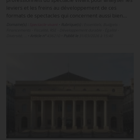
leviers et les freins au développement de ces
formats de spectacles qui concernent aussi bien…
Domaine(s) :
Spectacle vivant
•
Rubrique(s) :
Essentiels, Budgets -
Financements - Fiscalité, RSE - Développement durable - Égalité -
Diversité, …
•
Article n°
436210
•
Publié le
31/03/2026 à 15:40