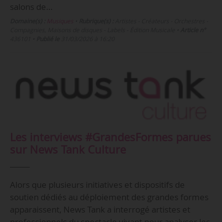
salons de…
Domaine(s) :
Musiques
•
Rubrique(s) :
Artistes - Créateurs - Orchestres -
Compagnies, Maisons de disques - Labels - Édition Musicale
•
Article n°
436101
•
Publié le
31/03/2026 à 16:20
Les interviews #GrandesFormes parues
sur News Tank Culture
Alors que plusieurs initiatives et dispositifs de
soutien dédiés au déploiement des grandes formes
apparaissent, News Tank a interrogé artistes et
professionnels du spectacle vivant pour analyser les