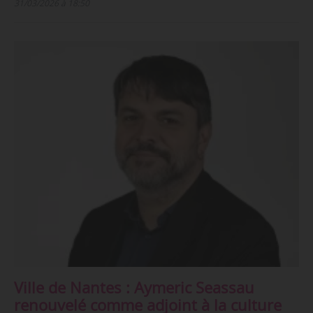
31/03/2026 à 18:50
Ville de Nantes : Aymeric Seassau
renouvelé comme adjoint à la culture