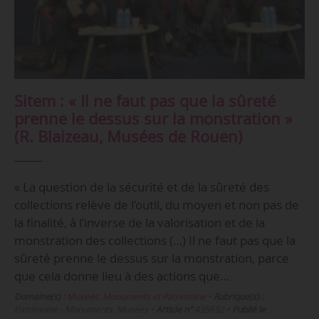
Sitem : « Il ne faut pas que la sûreté
prenne le dessus sur la monstration »
(R. Blaizeau, Musées de Rouen)
« La question de la sécurité et de la sûreté des
collections relève de l’outil, du moyen et non pas de
la finalité, à l’inverse de la valorisation et de la
monstration des collections (…) Il ne faut pas que la
sûreté prenne le dessus sur la monstration, parce
que cela donne lieu à des actions que…
Domaine(s) :
Musées, Monuments et Patrimoine
•
Rubrique(s) :
Patrimoine - Monuments, Musées
•
Article n°
435692
•
Publié le