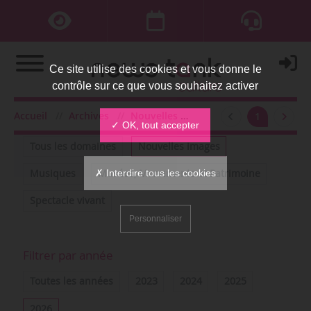
Ce site utilise des cookies et vous donne le
contrôle sur ce que vous souhaitez activer
Accueil
Archives
Nouvelles images
2026
mars
1
Filtrer par domaine
✓ OK, tout accepter
Tous les domaines
Nouvelles images
✗ Interdire tous les cookies
Musiques
Musées, Monuments et Patrimoine
Spectacle vivant
Personnaliser
Filtrer par année
Toutes les années
2023
2024
2025
2026