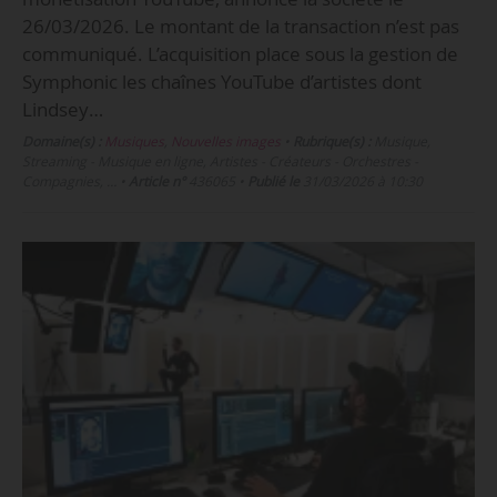
26/03/2026. Le montant de la transaction n’est pas
communiqué. L’acquisition place sous la gestion de
Symphonic les chaînes YouTube d’artistes dont
Lindsey…
Domaine(s) :
Musiques
,
Nouvelles images
•
Rubrique(s) :
Musique,
Streaming - Musique en ligne, Artistes - Créateurs - Orchestres -
Compagnies, …
•
Article n°
436065
•
Publié le
31/03/2026 à 10:30