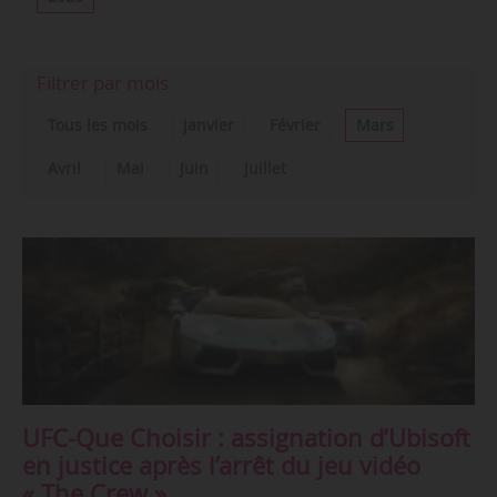
Filtrer par mois
Tous les mois
Janvier
Février
Mars
Avril
Mai
Juin
Juillet
UFC-Que Choisir : assignation d’Ubisoft
en justice après l’arrêt du jeu vidéo
« The Crew »