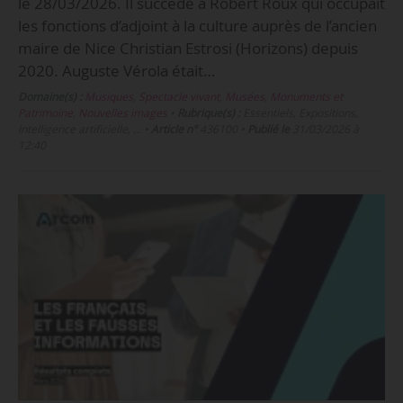
le 28/03/2026. Il succède à Robert Roux qui occupait
les fonctions d’adjoint à la culture auprès de l’ancien
maire de Nice Christian Estrosi (Horizons) depuis
2020. Auguste Vérola était…
Domaine(s) :
Musiques
,
Spectacle vivant
,
Musées, Monuments et
Patrimoine
,
Nouvelles images
•
Rubrique(s) :
Essentiels, Expositions,
Intelligence artificielle, …
•
Article n°
436100
•
Publié le
31/03/2026 à
12:40