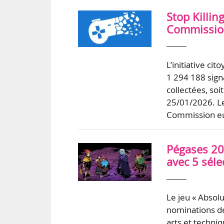
Stop Killin
Commission
L’initiative ci
1 294 188 sign
collectées, soi
25/01/2026. Le 
Commission 
Pégases 20
avec 5 séle
Le jeu « Abso
nominations de
arts et techni