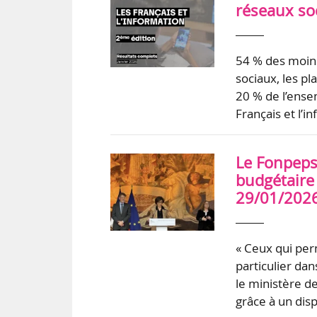
réseaux soc
54 % des moins
sociaux, les pl
20 % de l’ense
Français et l’
Le Fonpeps
budgétaire 
29/01/202
« Ceux qui perm
particulier dans
le ministère d
grâce à un dis