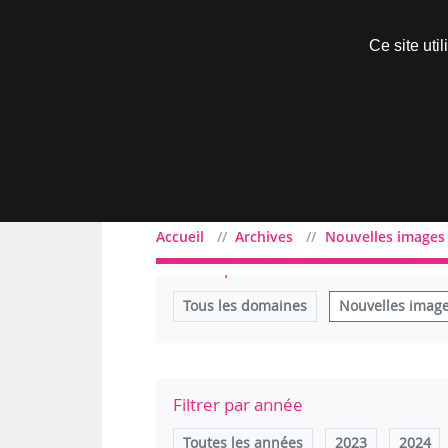
Découvrir sans engagement
Ce site uti
Menu
Accueil
Archives
Nouvelles images
Filtrer par domaine
Tous les domaines
Nouvelles imag
Filtrer par année
Toutes les années
2023
2024