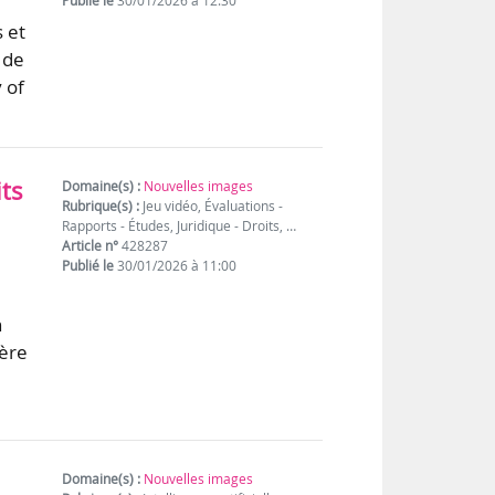
Publié le
30/01/2026 à 12:30
 et
 de
 of
its
Domaine(s) :
Nouvelles images
Rubrique(s) :
Jeu vidéo, Évaluations -
Rapports - Études, Juridique - Droits, …
Article n°
428287
Publié le
30/01/2026 à 11:00
n
tère
Domaine(s) :
Nouvelles images