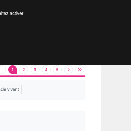
Nous joindre
itez activer
Espace abonné
1
2
3
4
5
cle vivant