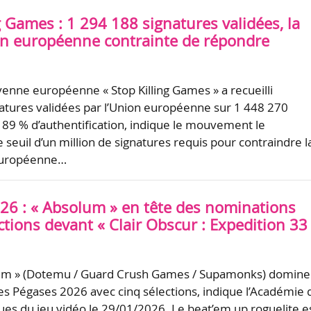
g Games : 1 294 188 signatures validées, la
 européenne contrainte de répondre
toyenne européenne « Stop Killing Games » a recueilli
atures validées par l’Union européenne sur 1 448 270
t 89 % d’authentification, indique le mouvement le
seuil d’un million de signatures requis pour contraindre l
européenne…
26 : « Absolum » en tête des nominations
ctions devant « Clair Obscur : Expedition 33
lum » (Dotemu / Guard Crush Games / Supamonks) domine 
s Pégases 2026 avec cinq sélections, indique l’Académie 
ques du jeu vidéo le 29/01/2026. Le beat’em up roguelite e