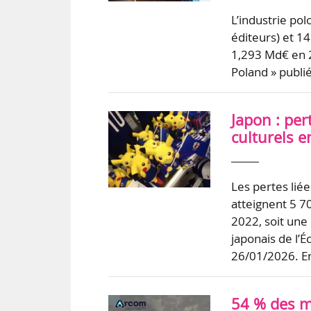
L’industrie po
éditeurs) et 1
1,293 Md€ en 2
Poland » publi
Japon : per
culturels e
Les pertes liée
atteignent 5 7
2022, soit une
japonais de l’
26/01/2026. 
54 % des m