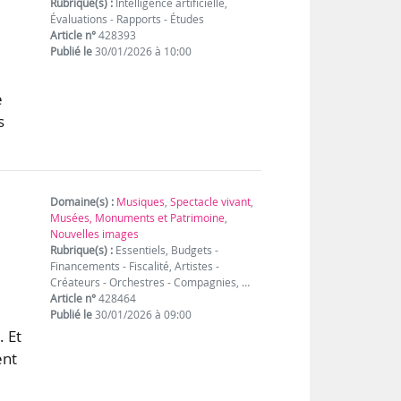
Rubrique(s) :
Intelligence artificielle,
Évaluations - Rapports - Études
Article n°
428393
Publié le
30/01/2026 à 10:00
e
s
Domaine(s) :
Musiques
,
Spectacle vivant
,
Musées, Monuments et Patrimoine
,
Nouvelles images
Rubrique(s) :
Essentiels, Budgets -
Financements - Fiscalité, Artistes -
Créateurs - Orchestres - Compagnies, …
Article n°
428464
Publié le
30/01/2026 à 09:00
. Et
ent