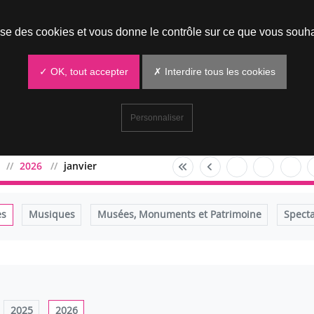
Prendre un rendez-vous
lise des cookies et vous donne le contrôle sur ce que vous souha
✓ OK, tout accepter
✗ Interdire tous les cookies
Personnaliser
2026
janvier
es
Musiques
Musées, Monuments et Patrimoine
Specta
2025
2026