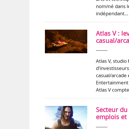
nommé dans les
indépendant…
Atlas V : l
casual/arca
Atlas V, studi
d’investisseur
casual/arcade 
Entertainment 
Atlas V compt
Secteur du 
emplois et