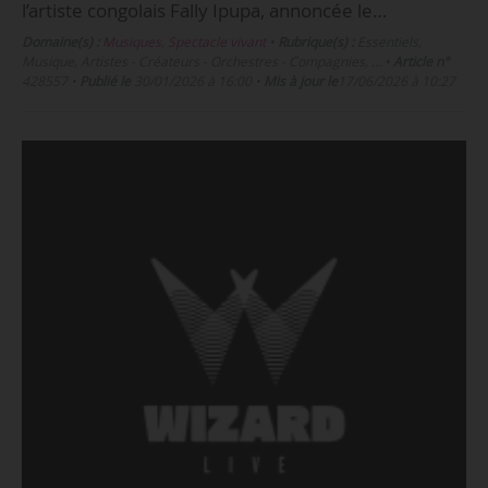
l’artiste congolais Fally Ipupa, annoncée le…
Domaine(s) :
Musiques
,
Spectacle vivant
•
Rubrique(s) :
Essentiels,
Musique, Artistes - Créateurs - Orchestres - Compagnies, …
•
Article n°
428557
•
Publié le
30/01/2026 à 16:00
•
Mis à jour le
17/06/2026 à 10:27