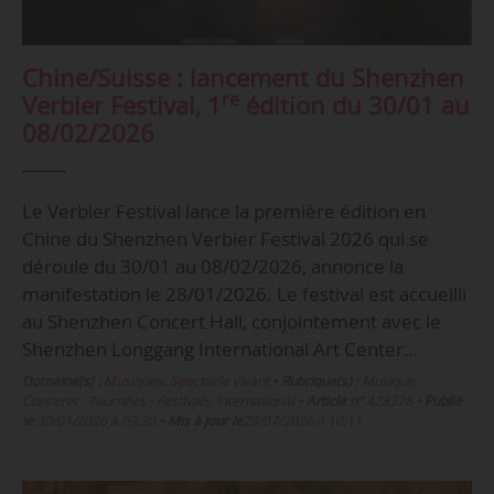
Chine/Suisse : lancement du Shenzhen
re
Verbier Festival, 1
édition du 30/01 au
08/02/2026
Le Verbier Festival lance la première édition en
Chine du Shenzhen Verbier Festival 2026 qui se
déroule du 30/01 au 08/02/2026, annonce la
manifestation le 28/01/2026. Le festival est accueilli
au Shenzhen Concert Hall, conjointement avec le
Shenzhen Longgang International Art Center…
Domaine(s) :
Musiques
,
Spectacle vivant
•
Rubrique(s) :
Musique,
Concerts - Tournées - Festivals, International
•
Article n°
428378
•
Publié
le
30/01/2026 à 09:30
•
Mis à jour le
29/07/2026 à 10:11