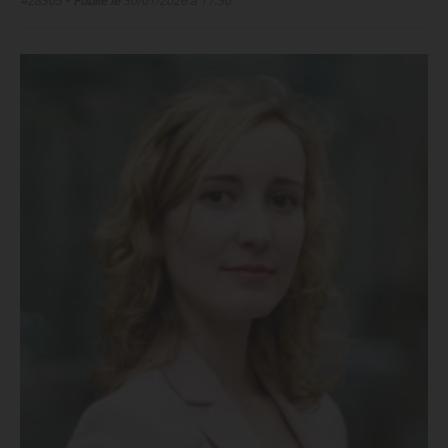
428305
•
Publié le
30/01/2026 à 17:30