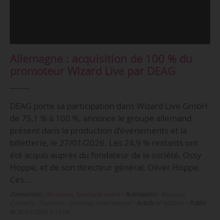
Allemagne : acquisition de 100 % du
promoteur Wizard Live par DEAG
DEAG porte sa participation dans Wizard Live GmbH
de 75,1 % à 100 %, annonce le groupe allemand
présent dans la production d’événements et la
billetterie, le 27/01/2026. Les 24,9 % restants ont
été acquis auprès du fondateur de la société, Ossy
Hoppe, et de son directeur général, Oliver Hoppe.
Ces…
Domaine(s) :
Musiques
,
Spectacle vivant
•
Rubrique(s) :
Musique,
Concerts - Tournées - Festivals, International
•
Article n°
428546
•
Publié
le
30/01/2026 à 15:00