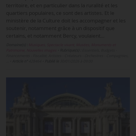
territoire, et en particulier dans la ruralité et les
quartiers populaires, ce sont des artistes. Et le
ministère de la Culture doit les accompagner et les
soutenir, notamment grâce à un dispositif que
certains, et notamment Bercy, voulaient…
Domaine(s) :
Musiques
,
Spectacle vivant
,
Musées, Monuments et
Patrimoine
,
Nouvelles images
•
Rubrique(s) :
Essentiels, Budgets -
Financements - Fiscalité, Artistes - Créateurs - Orchestres - Compagnies,
…
•
Article n°
428464
•
Publié le
30/01/2026 à 09:00