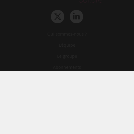
Qui sommes-nous ?
L‘équipe
Le groupe
Abonnements
Contact
Archives
CGA
Mentions légales
Confidentialité