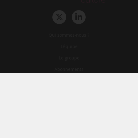
Qui sommes-nous ?
L‘équipe
Le groupe
Abonnements
Contact
Archives
CGA
Mentions légales
Confidentialité