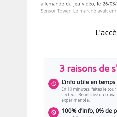
allemande du jeu vidéo, le 26/03
Sensor Tower. Le marché avait enre
Le matériel de jeu constitue le pri
L'accè
hausse de 12 % à 3,4 Md€, contr
26 % à 1 Md€, portées notamment
recul de 26 % en 2024 à 807 M€
soutenus par le lancement de la
gaming — cartes graphiques, péri
3 raisons de 
L’info utile en temps 
En 10 minutes, faites le tour 
secteur. Bénéficiez du trava
expérimentée.
100% d’info, 0% de 