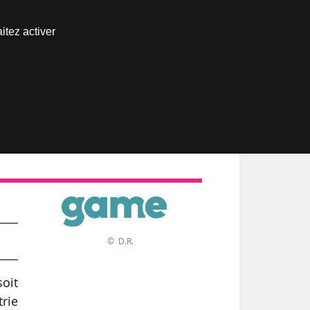
Nous joindre
itez activer
Espace abonné
© D.R.
soit
rie