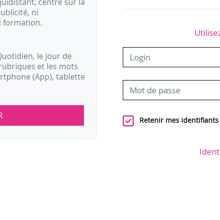
idistant, centré sur la
ublicité, ni
i formation.
Utilise
uotidien, le jour de
rubriques et les mots
artphone (App), tablette
R
Retenir mes identifiants
Ident