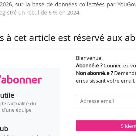
/2026, sur la base de données collectées par YouGov
gistré un recul de 6 % en 2024.
ncipal moteur de croissance, avec un chiffre d’affaire
s à cet article est réservé aux 
e 3 Md€ en 2024 (- 10 %). Les consoles progressent
 par le lancement de la Nintendo Switch 2, après
. Les PC gaming atteignent 651 M€ (+ 7 %) en 20
Bienvenue,
 console portable ROG Xbox Ally. Les accessoires
Abonné.e ?
Connectez-vou
phériques…
Non abonné.e ?
Demandez
s'abonner
en saisissant votre email.
utile
de l’actualité du
il d’une équipe
S'iden
pub