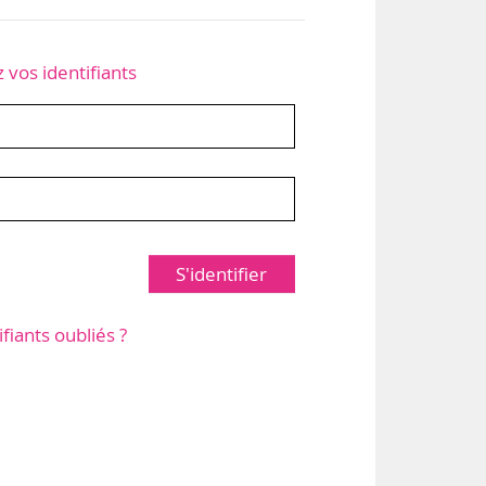
z vos identifiants
S'identifier
ifiants oubliés ?