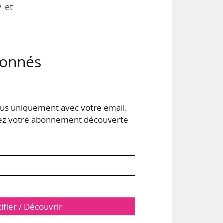
 et
s en
abonnés
 de
 un
24,
 PC
s uniquement avec votre email.
 votre abonnement découverte
tifier / Découvrir