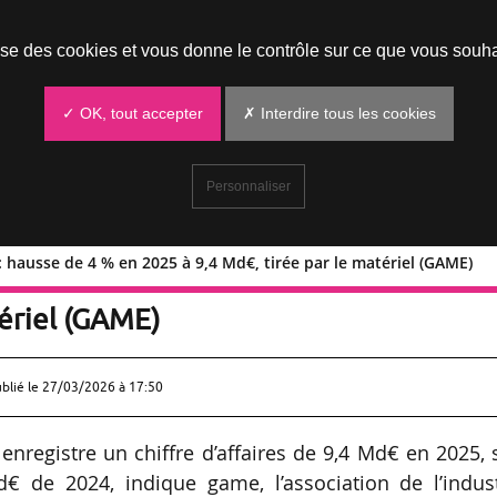
Prendre un rendez-vous
lise des cookies et vous donne le contrôle sur ce que vous souha
✓ OK, tout accepter
✗ Interdire tous les cookies
Personnaliser
 hausse de 4 % en 2025 à 9,4 Md€, tirée par le matériel (GAME)
vidéo : hausse de 4 % en 2025 à
tériel (GAME)
ublié le
27/03/2026 à 17:50
nregistre un chiffre d’affaires de 9,4 Md€ en 2025, 
de 2024, indique game, l’association de l’indust