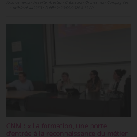
Financements - Fiscalité, Artistes - Créateurs - Orchestres - Compagnies,
…
•
Article n°
442253
•
Publié le
29/05/2026 à 15:00
CNM : « La formation, une porte
d’entrée à la reconnaissance du métier