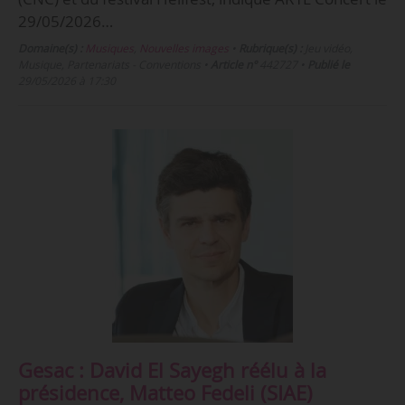
29/05/2026…
Domaine(s) :
Musiques
,
Nouvelles images
•
Rubrique(s) :
Jeu vidéo,
Musique, Partenariats - Conventions
•
Article n°
442727
•
Publié le
29/05/2026 à 17:30
Gesac : David El Sayegh réélu à la
présidence, Matteo Fedeli (SIAE)