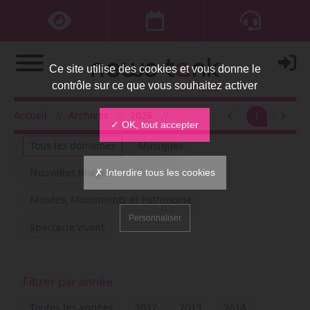
Ce site utilise des cookies et vous donne le
contrôle sur ce que vous souhaitez activer
Accueil
Archives
2026
mai
1
Filtrer par domaine
✓ OK, tout accepter
Tous les domaines
Musiques
✗ Interdire tous les cookies
Nouvelles images
Musées, Monuments et Patrimoine
Personnaliser
Spectacle vivant
Filtrer par année
Toutes les années
2012
2013
2014