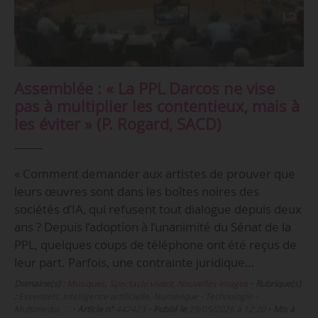
Assemblée : « La PPL Darcos ne vise
pas à multiplier les contentieux, mais à
les éviter » (P. Rogard, SACD)
« Comment demander aux artistes de prouver que
leurs œuvres sont dans les boîtes noires des
sociétés d’IA, qui refusent tout dialogue depuis deux
ans ? Depuis l’adoption à l’unanimité du Sénat de la
PPL, quelques coups de téléphone ont été reçus de
leur part. Parfois, une contrainte juridique…
Domaine(s) :
Musiques
,
Spectacle vivant
,
Nouvelles images
•
Rubrique(s)
:
Essentiels, Intelligence artificielle, Numérique - Technologie -
Multimedia, …
•
Article n°
442423
•
Publié le
29/05/2026 à 12:20
•
Mis à