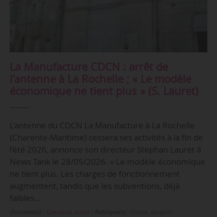
La Manufacture CDCN : arrêt de
l’antenne à La Rochelle ; « Le modèle
économique ne tient plus » (S. Lauret)
L’antenne du CDCN La Manufacture à La Rochelle
(Charente-Maritime) cessera ses activités à la fin de
l’été 2026, annonce son directeur Stephan Lauret à
News Tank le 28/05/2026. « Le modèle économique
ne tient plus. Les charges de fonctionnement
augmentent, tandis que les subventions, déjà
faibles…
Domaine(s) :
Spectacle vivant
•
Rubrique(s) :
Danse, Budgets -