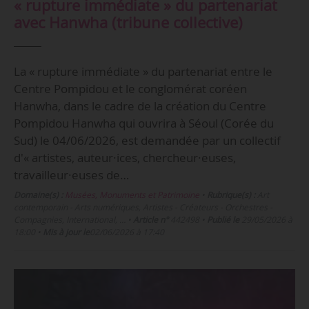
« rupture immédiate » du partenariat
avec Hanwha (tribune collective)
La « rupture immédiate » du partenariat entre le
Centre Pompidou et le conglomérat coréen
Hanwha, dans le cadre de la création du Centre
Pompidou Hanwha qui ouvrira à Séoul (Corée du
Sud) le 04/06/2026, est demandée par un collectif
d'« artistes, auteur·ices, chercheur·euses,
travailleur·euses de…
Domaine(s) :
Musées, Monuments et Patrimoine
•
Rubrique(s) :
Art
contemporain - Arts numériques, Artistes - Créateurs - Orchestres -
Compagnies, International, …
•
Article n°
442498
•
Publié le
29/05/2026 à
18:00
•
Mis à jour le
02/06/2026 à 17:40