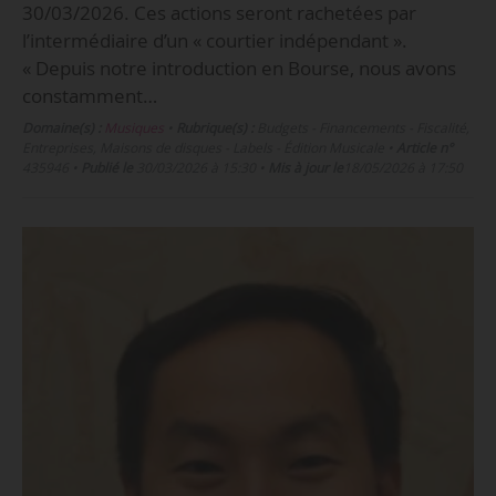
30/03/2026. Ces actions seront rachetées par
l’intermédiaire d’un « courtier indépendant ».
« Depuis notre introduction en Bourse, nous avons
constamment…
Domaine(s) :
Musiques
•
Rubrique(s) :
Budgets - Financements - Fiscalité,
Entreprises, Maisons de disques - Labels - Édition Musicale
•
Article n°
435946
•
Publié le
30/03/2026 à 15:30
•
Mis à jour le
18/05/2026 à 17:50