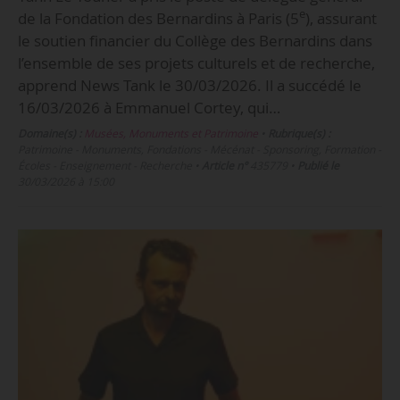
e
de la Fondation des Bernardins à Paris (5
), assurant
le soutien financier du Collège des Bernardins dans
l’ensemble de ses projets culturels et de recherche,
apprend News Tank le 30/03/2026. Il a succédé le
16/03/2026 à Emmanuel Cortey, qui…
Domaine(s) :
Musées, Monuments et Patrimoine
•
Rubrique(s) :
Patrimoine - Monuments, Fondations - Mécénat - Sponsoring, Formation -
Écoles - Enseignement - Recherche
•
Article n°
435779
•
Publié le
30/03/2026 à 15:00