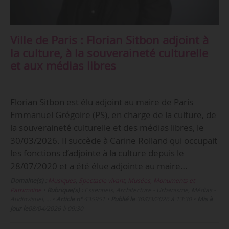
Ville de Paris : Florian Sitbon adjoint à
la culture, à la souveraineté culturelle
et aux médias libres
Florian Sitbon est élu adjoint au maire de Paris
Emmanuel Grégoire (PS), en charge de la culture, de
la souveraineté culturelle et des médias libres, le
30/03/2026. Il succède à Carine Rolland qui occupait
les fonctions d’adjointe à la culture depuis le
28/07/2020 et a été élue adjointe au maire…
Domaine(s) :
Musiques
,
Spectacle vivant
,
Musées, Monuments et
Patrimoine
•
Rubrique(s) :
Essentiels, Architecture - Urbanisme, Médias -
Audiovisuel, …
•
Article n°
435951
•
Publié le
30/03/2026 à 13:30
•
Mis à
jour le
08/04/2026 à 09:30