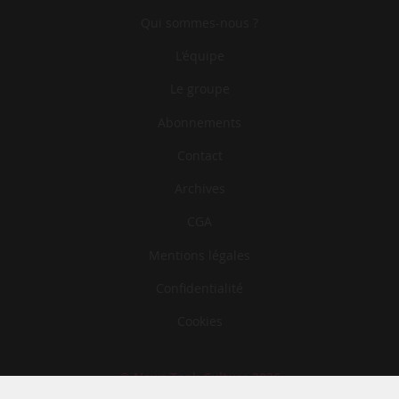
Qui sommes-nous ?
L‘équipe
Le groupe
Abonnements
Contact
Archives
CGA
Mentions légales
Confidentialité
Cookies
© News Tank Culture 2026