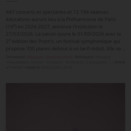
447 concerts et spectacles et 12 194 séances
éducatives auront lieu à la Philharmonie de Paris
e
(19
) en 2026-2027, annonce l’institution le
27/03/2026. La saison ouvre le 01/09/2026 avec la
e
2
édition des Prem’s, un festival symphonique qui
propose 700 places debout à un tarif réduit. Elle se…
Domaine(s) :
Musiques
,
Spectacle vivant
•
Rubrique(s) :
Musique,
Fréquentation, Artistes - Créateurs - Orchestres - Compagnies, …
•
Article
n°
436002
•
Publié le
30/03/2026 à 16:30