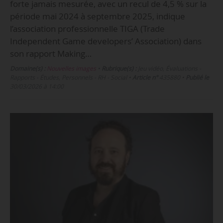
forte jamais mesurée, avec un recul de 4,5 % sur la
période mai 2024 à septembre 2025, indique
l’association professionnelle TIGA (Trade
Independent Game developers’ Association) dans
son rapport Making…
Domaine(s) :
Nouvelles images
•
Rubrique(s) :
Jeu vidéo, Évaluations -
Rapports - Études, Personnels - RH - Social
•
Article n°
435880
•
Publié le
30/03/2026 à 14:00