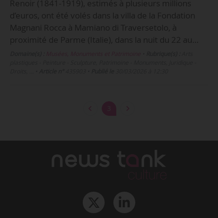
Renoir (1841-1919), estimés à plusieurs millions
d’euros, ont été volés dans la villa de la Fondation
Magnani Rocca à Mamiano di Traversetolo, à
proximité de Parme (Italie), dans la nuit du 22 au…
Domaine(s) :
Musées, Monuments et Patrimoine
•
Rubrique(s) :
Arts
plastiques - Peinture - Sculpture, Patrimoine - Monuments, Juridique -
Droits, …
•
Article n°
435903
•
Publié le
30/03/2026 à 12:30
3