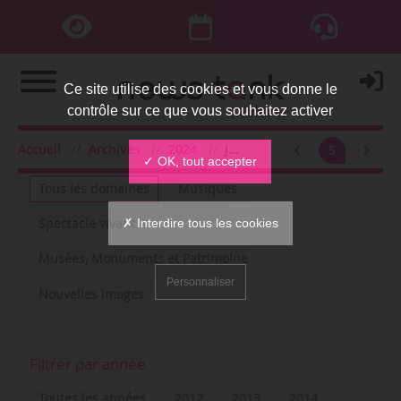
Ce site utilise des cookies et vous donne le
contrôle sur ce que vous souhaitez activer
Accueil
Archives
2024
juillet
5
Filtrer par domaine
✓ OK, tout accepter
Tous les domaines
Musiques
✗ Interdire tous les cookies
Spectacle vivant
Musées, Monuments et Patrimoine
Personnaliser
Nouvelles images
Filtrer par année
Toutes les années
2012
2013
2014