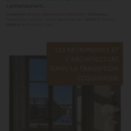
« prétendument…
Domaine(s) :
Musées, Monuments et Patrimoine
•
Rubrique(s) :
International, Juridique - Droits, Marché de l'art
•
Article n°
333496
•
Publié le
26/07/2024 à 12:00