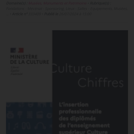
Domaine(s) :
Musées, Monuments et Patrimoine
•
Rubrique(s) :
Fondations - Mécénat - Sponsoring, Lieux - Salles - Equipements, Musées,
…
•
Article n°
333409
•
Publié le
26/07/2024 à 15:00