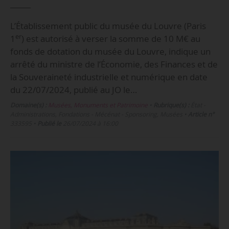
L’Établissement public du musée du Louvre (Paris
er
1
) est autorisé à verser la somme de 10 M€ au
fonds de dotation du musée du Louvre, indique un
arrêté du ministre de l’Économie, des Finances et de
la Souveraineté industrielle et numérique en date
du 22/07/2024, publié au JO le…
Domaine(s) :
Musées, Monuments et Patrimoine
•
Rubrique(s) :
État -
Administrations, Fondations - Mécénat - Sponsoring, Musées
•
Article n°
333595
•
Publié le
26/07/2024 à 16:00