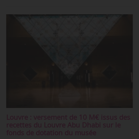
Louvre : versement de 10 M€ issus des
recettes du Louvre Abu Dhabi sur le
fonds de dotation du musée