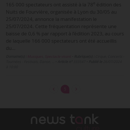
e
165 000 spectateurs ont assisté à la 78
édition des
Nuits de Fourvière, organisée à Lyon du 30/05 au
25/07/2024, annonce la manifestation le
25/07/2024. Cette fréquentation représente une
baisse de 0,6 % par rapport à l’édition 2023, au cours
de laquelle 166 000 spectateurs ont été accueillis
du…
Domaine(s) :
Musiques
,
Spectacle vivant
•
Rubrique(s) :
Cirque, Concerts -
Tournées - Festivals, Danse, …
•
Article n°
333547
•
Publié le
26/07/2024
à 10:00
5