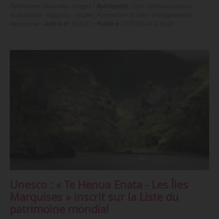
Patrimoine
,
Nouvelles images
•
Rubrique(s) :
État - Administrations,
Évaluations - Rapports - Études, Formation - Écoles - Enseignement -
Recherche
•
Article n°
333627
•
Publié le
27/07/2024 à 10:00
Unesco : « Te Henua Enata - Les Îles
Marquises » inscrit sur la Liste du
patrimoine mondial