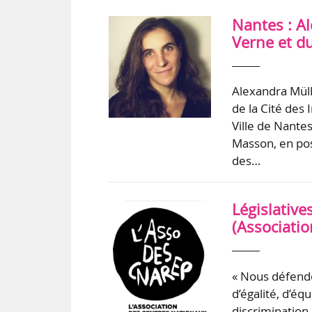
Nantes : A
Verne et du
Alexandra Müll
de la Cité des
Ville de Nante
Masson, en post
des…
Législative
(Associati
« Nous défendo
d’égalité, d’é
discrimination 