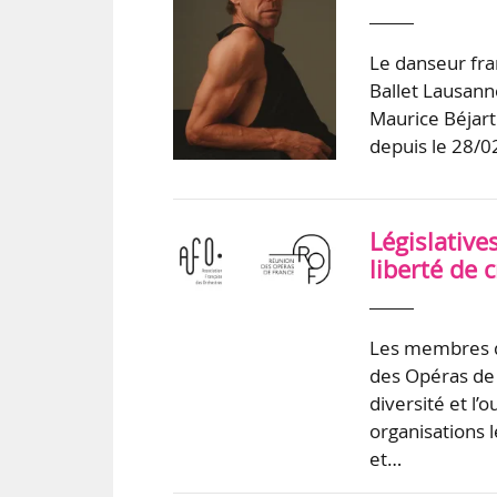
Le danseur fra
Ballet Lausann
Maurice Béjart
depuis le 28/0
Législative
liberté de c
Les membres de
des Opéras de F
diversité et l’
organisations 
et…