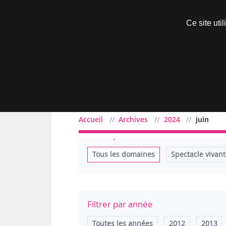
Découvrir sans engagement
Ce site uti
Menu
Accueil
Archives
2024
juin
Filtrer par domaine
Tous les domaines
Spectacle vivant
Filtrer par année
Toutes les années
2012
2013