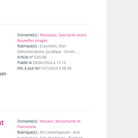
Domaine(s) :
Musiques
,
Spectacle vivant
,
Nouvelles images
Rubrique(s) :
Essentiels, État -
Administrations, Juridique - Droits, …
Article n°
330286
Publié le
28/06/2024 à 15:10
Mis à jour le
01/07/2024 à 08:38
ion
9
nt
Domaine(s) :
Musées, Monuments et
Patrimoine
Rubrique(s) :
Art contemporain - Arts
numériques, Arts plastiques - Peinture -