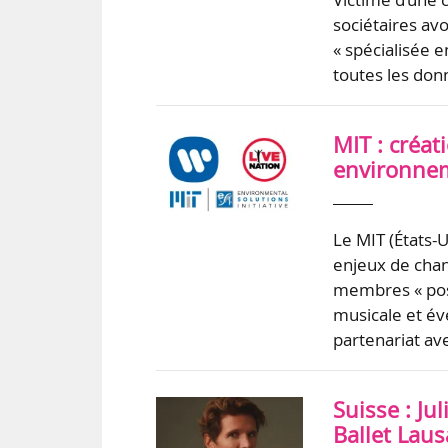
sociétaires avo
« spécialisée e
toutes les donn
MIT : créat
environnem
Le MIT (États-U
enjeux de chan
membres « poss
musicale et év
partenariat a
Suisse : Ju
Ballet Lau