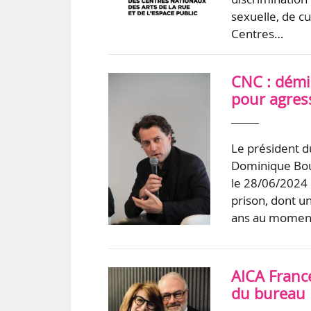
sexuelle, de cu
Centres…
CNC : dém
pour agres
Le président d
Dominique Bou
le 28/06/2024 
prison, dont u
ans au momen
AICA Franc
du bureau