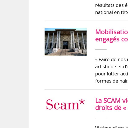
résultats des 
national en tê
Mobilisatio
engagés con
« Faire de nos
artistique et d
pour lutter act
formes de haine
La SCAM vi
droits de «
Victime d’une 