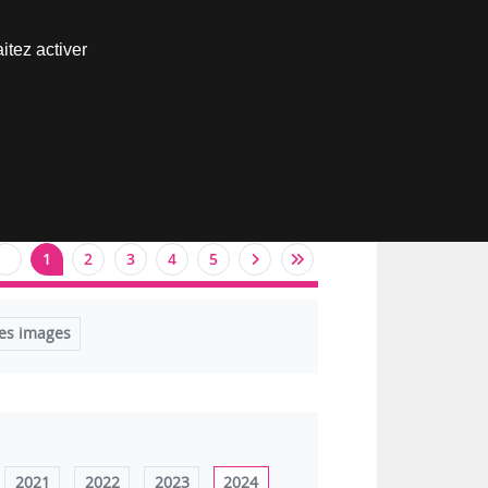
Nous joindre
itez activer
Espace abonné
1
2
3
4
5
es images
2021
2022
2023
2024