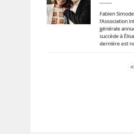
Fabien Simode 
l’Association i
générale annue
succède à Élis
dernière est