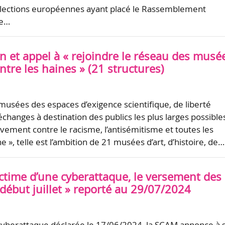
élections européennes ayant placé le Rassemblement
te…
n et appel à « rejoindre le réseau des musé
tre les haines » (21 structures)
 musées des espaces d’exigence scientifique, de liberté
’échanges à destination des publics les plus larges possible
ivement contre le racisme, l’antisémitisme et toutes les
 », telle est l’ambition de 21 musées d’art, d’histoire, de…
ctime d’une cyberattaque, le versement des
 début juillet » reporté au 29/07/2024
cyberattaque déclarée le 17/06/2024, la SCAM annonce à 