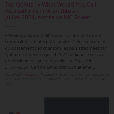
Top Qobuz : « What Would You Call
Yourself » de Fink en tête en
juillet 2024, entrée de MC Solaar
« What Would You Call Yourself », titre de l’auteur,
compositeur et interprète anglais Fink, est premier
du classement des chansons les plus streamées sur
Qobuz en France en juillet 2024, indique le service
de musique en ligne qui publie son Top 10 le
31/07/2024. Ce titre est extrait du huitième…
Domaine(s) :
Musiques
•
Rubrique(s) :
Essentiels, Streaming - Musique en
ligne, Tops - Classements, …
•
Article n°
333822
•
Publié le
31/07/2024 à
12:20