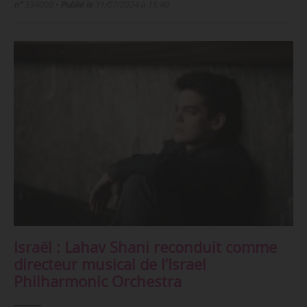
n°
334000
•
Publié le
31/07/2024 à 15:40
Israël : Lahav Shani reconduit comme
directeur musical de l’Israel
Philharmonic Orchestra