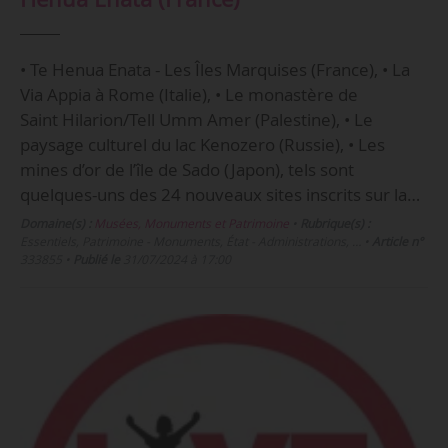
• Te Henua Enata - Les Îles Marquises (France), • La
Via Appia à Rome (Italie), • Le monastère de
Saint Hilarion/Tell Umm Amer (Palestine), • Le
paysage culturel du lac Kenozero (Russie), • Les
mines d’or de l’île de Sado (Japon), tels sont
quelques-uns des 24 nouveaux sites inscrits sur la…
Domaine(s) :
Musées, Monuments et Patrimoine
•
Rubrique(s) :
Essentiels, Patrimoine - Monuments, État - Administrations, …
•
Article n°
333855
•
Publié le
31/07/2024 à 17:00