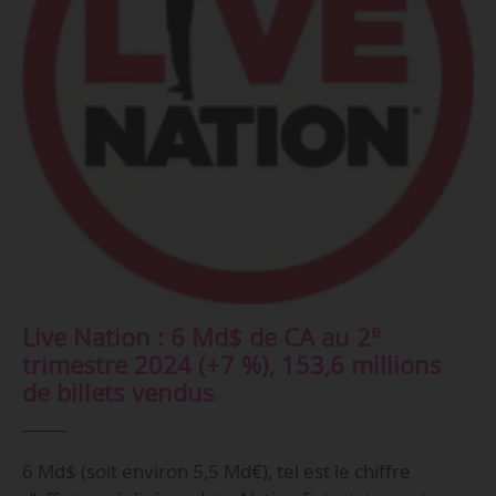
e
Live Nation : 6 Md$ de CA au 2
trimestre 2024 (+7 %), 153,6 millions
de billets vendus
6 Md$ (soit environ 5,5 Md€), tel est le chiffre