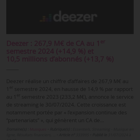
er
Deezer : 267,9 M€ de CA au 1
semestre 2024 (+14,9 %) et
10,5 millions d’abonnés (+13,7 %)
Deezer réalise un chiffre d’affaires de 267,9 M€ au
er
1
semestre 2024, en hausse de 14,9 % par rapport
er
au 1
semestre 2023 (233,2 M€), annonce le service
de streaming le 30/07/2024. Cette croissance est
notamment portée par « l’expansion continue des
“partenariats” », qui génèrent un CA de…
Domaine(s) :
Musiques
•
Rubrique(s) :
Essentiels, Streaming - Musique en
ligne, Résultats financiers, …
•
Article n°
333995
•
Publié le
31/07/2024 à