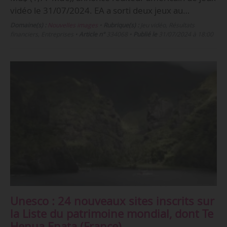
vidéo le 31/07/2024. EA a sorti deux jeux au…
Domaine(s) :
Nouvelles images
•
Rubrique(s) :
Jeu vidéo, Résultats
financiers, Entreprises
•
Article n°
334068
•
Publié le
31/07/2024 à 18:00
Unesco : 24 nouveaux sites inscrits sur
la Liste du patrimoine mondial, dont Te
Henua Enata (France)