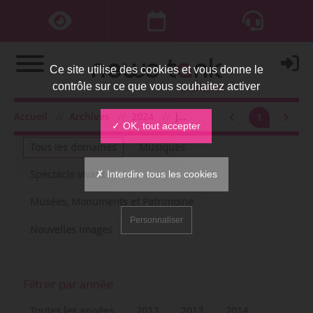
Ce site utilise des cookies et vous donne le
contrôle sur ce que vous souhaitez activer
Accueil
Archives
2024
juillet
1
Filtrer par domaine
✓ OK, tout accepter
Tous les domaines
Musiques
✗ Interdire tous les cookies
Spectacle vivant
Musées, Monuments et Patrimoine
Personnaliser
Nouvelles images
Filtrer par année
Toutes les années
2012
2013
2014