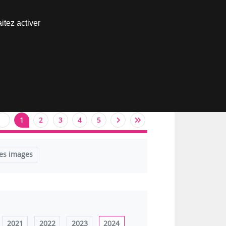
Nous joindre
itez activer
Espace abonné
1
2
3
4
5
es images
2021
2022
2023
2024