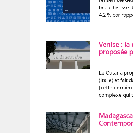
faible hausse 
4,2 % par rappo
Venise : la
proposée pa
Le Qatar a prop
(Italie) et fai
[cette dernièr
complexe qui t
Madagascar
Contempora