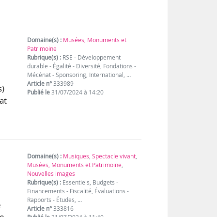
Domaine(s) :
Musées, Monuments et
Patrimoine
Rubrique(s) :
RSE - Développement
durable - Égalité - Diversité, Fondations -
Mécénat - Sponsoring, International, …
Article n°
333989
s)
Publié le
31/07/2024 à 14:20
at
Domaine(s) :
Musiques
,
Spectacle vivant
,
Musées, Monuments et Patrimoine
,
Nouvelles images
Rubrique(s) :
Essentiels, Budgets -
Financements - Fiscalité, Évaluations -
Rapports - Études, …
e
Article n°
333816
ne