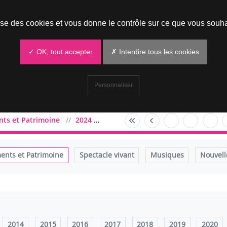
Prendre un rendez-vous
lise des cookies et vous donne le contrôle sur ce que vous souha
✓ OK, tout accepter
✗ Interdire tous les cookies
Personnaliser
ts et Patrimoine
2024
juillet
nts et Patrimoine
Spectacle vivant
Musiques
Nouvell
2014
2015
2016
2017
2018
2019
2020