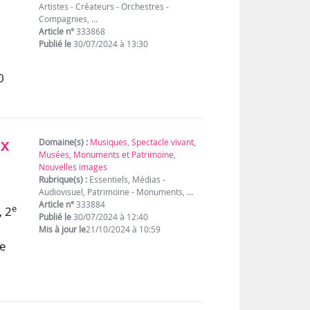
Artistes - Créateurs - Orchestres -
Compagnies, …
a
Article n°
333868
Publié le
30/07/2024 à 13:30
0
ux
Domaine(s) :
Musiques
,
Spectacle vivant
,
Musées, Monuments et Patrimoine
,
Nouvelles images
Rubrique(s) :
Essentiels, Médias -
Audiovisuel, Patrimoine - Monuments, …
Article n°
333884
e
, 2
Publié le
30/07/2024 à 12:40
Mis à jour le
21/10/2024 à 10:59
re