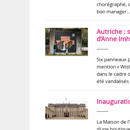
chorégraphe, c
bon manager
Autriche : 
d’Anne Imh
Six panneaux pu
mention « Wish
dans le cadre 
été vandalisés
Inaugurati
La Maison de l
d’une boutique