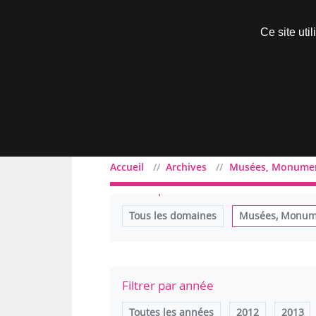
Découvrir sans engagement
Ce site uti
Menu
Accueil
Archives
Musées, Monumen
Filtrer par domaine
Tous les domaines
Musées, Monume
Filtrer par année
Toutes les années
2012
2013