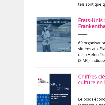
tels sont quel
États-Unis 
Frankentha
69 organisation
situées aux Éta
de la Helen Fr
(3 M€), indiqu
Chiffres cl
culture en
Le poids économ
l’ensemble des 