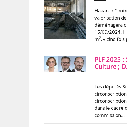
Hakanto Contem
valorisation d
déménagera dan
15/09/2024. Il
2
m
, « cinq fois
PLF 2025 : 
Culture ; 
Les députés St
circonscription
circonscriptio
dans le cadre d
commission…