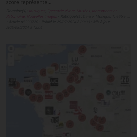
score représente…
Domaine(s) :
Musiques
,
Spectacle vivant
,
Musées, Monuments et
Patrimoine
,
Nouvelles images
•
Rubrique(s) :
Danse, Musique, Théâtre, …
•
Article n°
333720
•
Publié le
29/07/2024 à 09:00
•
Mis à jour
le
05/08/2024 à 12:06