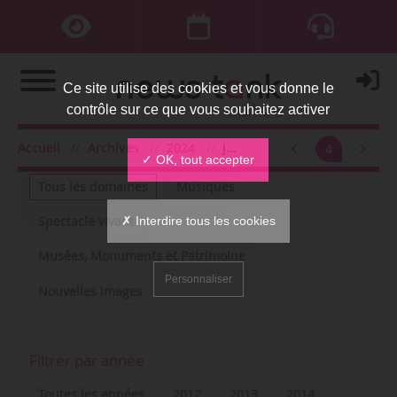
Ce site utilise des cookies et vous donne le
contrôle sur ce que vous souhaitez activer
Accueil
Archives
2024
juillet
4
Filtrer par domaine
✓ OK, tout accepter
Tous les domaines
Musiques
✗ Interdire tous les cookies
Spectacle vivant
Musées, Monuments et Patrimoine
Personnaliser
Nouvelles images
Filtrer par année
Toutes les années
2012
2013
2014