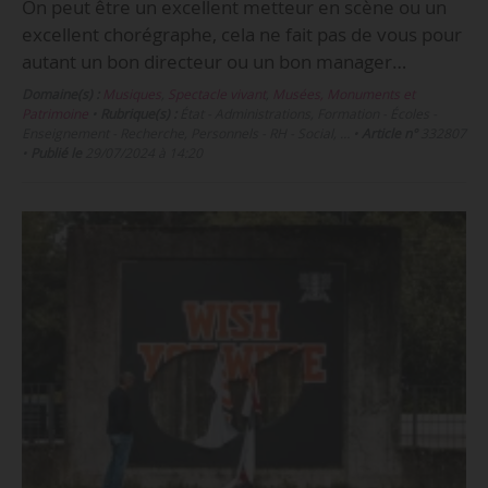
On peut être un excellent metteur en scène ou un
excellent chorégraphe, cela ne fait pas de vous pour
autant un bon directeur ou un bon manager…
Domaine(s) :
Musiques
,
Spectacle vivant
,
Musées, Monuments et
Patrimoine
•
Rubrique(s) :
État - Administrations, Formation - Écoles -
Enseignement - Recherche, Personnels - RH - Social, …
•
Article n°
332807
•
Publié le
29/07/2024 à 14:20