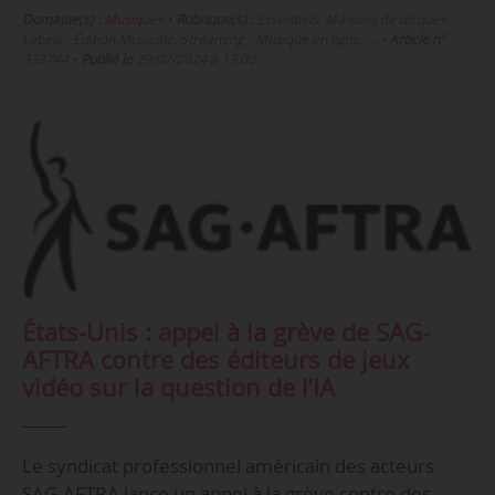
Domaine(s) :
Musiques
•
Rubrique(s) :
Essentiels, Maisons de disques -
Labels - Édition Musicale, Streaming - Musique en ligne, …
•
Article n°
333744
•
Publié le
29/07/2024 à 13:00
États-Unis : appel à la grève de SAG-
AFTRA contre des éditeurs de jeux
vidéo sur la question de l’IA
Le syndicat professionnel américain des acteurs
SAG-AFTRA lance un appel à la grève contre des