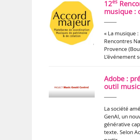
es
12
Rencon
musique : d
« La musique : 
Rencontres Nat
Provence (Bouc
L’événement se
Adobe : pr
outil music
La société amé
GenAI, un nouv
générative capa
texte. Selon A
partir…