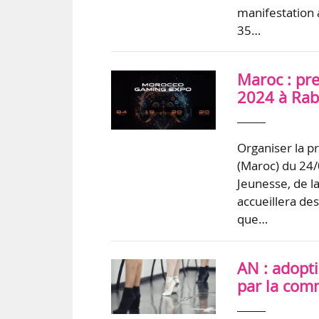
manifestation 
35…
Maroc : pr
2024 à Rab
Organiser la 
(Maroc) du 24/0
Jeunesse, de 
accueillera des
que…
AN : adopt
par la comm