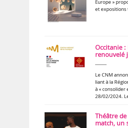
Europe » propo
et expositions
Occitanie :
renouvelé 
Le CNM annonce
liant à la Régi
à « consolider 
28/02/2024. L
Théâtre de 
match, un s