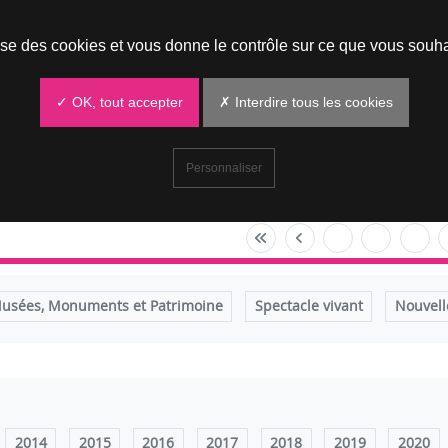
Prendre un rendez-vous
lise des cookies et vous donne le contrôle sur ce que vous souha
✓ OK, tout accepter
✗ Interdire tous les cookies
Personnaliser
usées, Monuments et Patrimoine
Spectacle vivant
Nouvell
2014
2015
2016
2017
2018
2019
2020