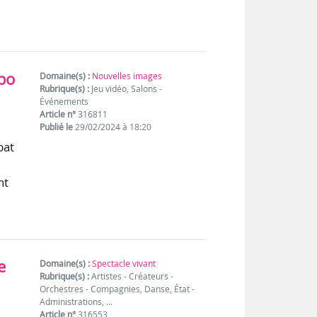
e
po
Domaine(s) :
Nouvelles images
Rubrique(s) :
Jeu vidéo, Salons -
Événements
Article n°
316811
Publié le
29/02/2024 à 18:20
bat
nt
e
Domaine(s) :
Spectacle vivant
Rubrique(s) :
Artistes - Créateurs -
Orchestres - Compagnies, Danse, État -
Administrations, …
Article n°
316553