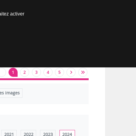
Nous joindre
itez activer
Espace abonné
1
2
3
4
5
es images
2021
2022
2023
2024