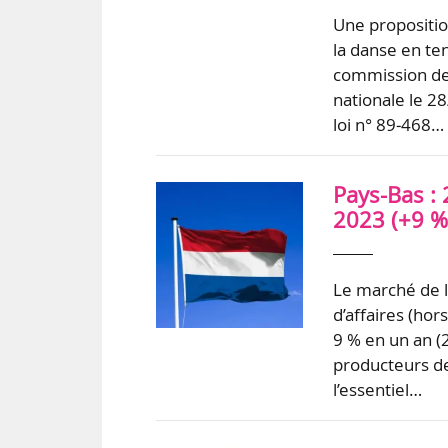
Une propositio
la danse en te
commission des
nationale le 28
loi n° 89‑468…
Pays-Bas :
2023 (+9 %
Le marché de l
d’affaires (hor
9 % en un an (
producteurs d
l’essentiel…