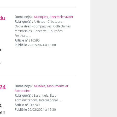
 du
Domaine(s) :
Musiques
,
Spectacle vivant
Rubrique(s) :
Artistes - Créateurs -
Orchestres - Compagnies, Collectivités
territoriales, Concerts - Tournées -
Festivals, …
Article n°
316595
Publié le
29/02/2024 à 16:00
ce
s
024
Domaine(s) :
Musées, Monuments et
Patrimoine
Rubrique(s) :
Essentiels, État -
Administrations, International, …
4,
Article n°
316749
Publié le
29/02/2024 à 15:30
 en