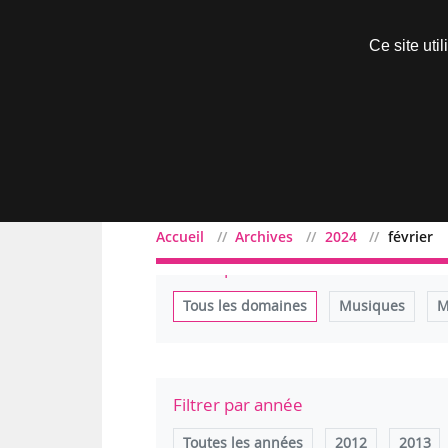
Découvrir sans engagement
Ce site uti
Menu
Accueil
Archives
2024
février
Filtrer par domaine
Tous les domaines
Musiques
M
Filtrer par année
Toutes les années
2012
2013