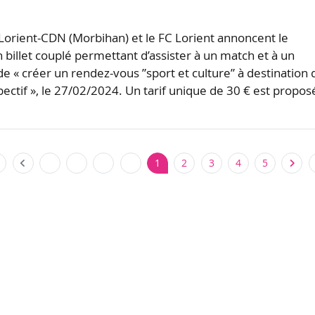
Lorient-CDN (Morbihan) et le FC Lorient annoncent le
 billet couplé permettant d’assister à un match et à un
de « créer un rendez-vous ”sport et culture” à destination 
pectif », le 27/02/2024. Un tarif unique de 30 € est propos
1
2
3
4
5