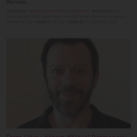
Biennale…
Domaine(s) :
Musées, Monuments et Patrimoine
•
Rubrique(s) :
Art
contemporain - Arts numériques, Arts plastiques - Peinture - Sculpture,
Marché de l'art
•
Article n°
275202
•
Publié le
27/12/2022 à 14:00