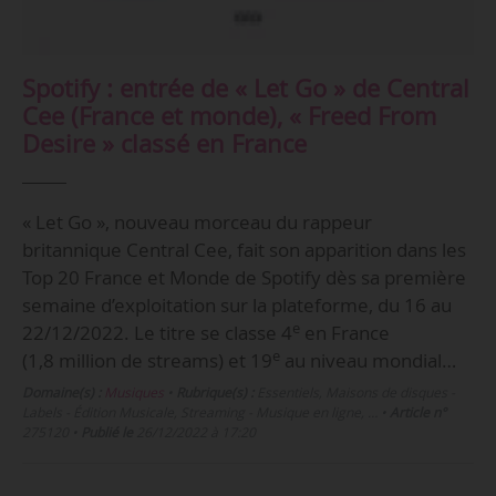
Spotify : entrée de « Let Go » de Central
Cee (France et monde), « Freed From
Desire » classé en France
« Let Go », nouveau morceau du rappeur
britannique Central Cee, fait son apparition dans les
Top 20 France et Monde de Spotify dès sa première
semaine d’exploitation sur la plateforme, du 16 au
e
22/12/2022. Le titre se classe 4
en France
e
(1,8 million de streams) et 19
au niveau mondial…
Domaine(s) :
Musiques
•
Rubrique(s) :
Essentiels, Maisons de disques -
Labels - Édition Musicale, Streaming - Musique en ligne, …
•
Article n°
275120
•
Publié le
26/12/2022 à 17:20