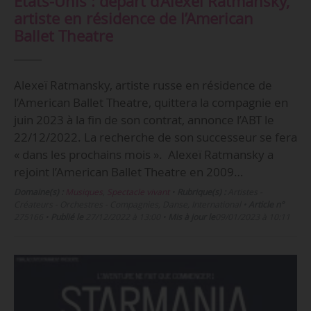
États-Unis : départ d’Alexeï Ratmansky,
artiste en résidence de l’American
Ballet Theatre
Alexeï Ratmansky, artiste russe en résidence de
l’American Ballet Theatre, quittera la compagnie en
juin 2023 à la fin de son contrat, annonce l’ABT le
22/12/2022. La recherche de son successeur se fera
« dans les prochains mois ». Alexeï Ratmansky a
rejoint l’American Ballet Theatre en 2009…
Domaine(s) :
Musiques
,
Spectacle vivant
•
Rubrique(s) :
Artistes -
Créateurs - Orchestres - Compagnies, Danse, International
•
Article n°
275166
•
Publié le
27/12/2022 à 13:00
•
Mis à jour le
09/01/2023 à 10:11