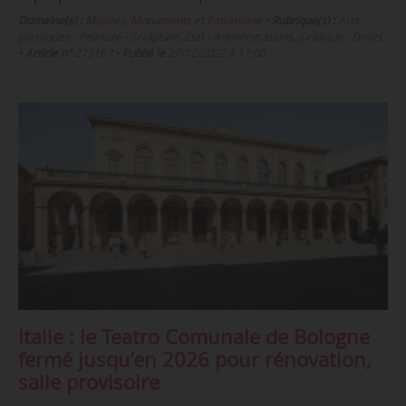
Domaine(s) :
Musées, Monuments et Patrimoine
•
Rubrique(s) :
Arts
plastiques - Peinture - Sculpture, État - Administrations, Juridique - Droits
•
Article n°
275167
•
Publié le
27/12/2022 à 11:00
Italie : le Teatro Comunale de Bologne
fermé jusqu’en 2026 pour rénovation,
salle provisoire