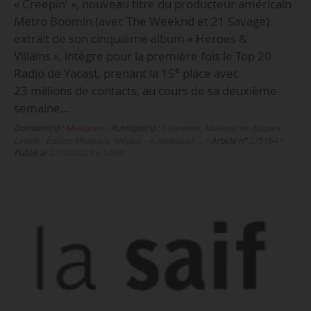
« Creepin' », nouveau titre du producteur américain
Metro Boomin (avec The Weeknd et 21 Savage)
extrait de son cinquième album « Heroes &
Villains », intègre pour la première fois le Top 20
e
Radio de Yacast, prenant la 15
place avec
23 millions de contacts, au cours de sa deuxième
semaine…
Domaine(s) :
Musiques
•
Rubrique(s) :
Essentiels, Maisons de disques -
Labels - Édition Musicale, Médias - Audiovisuel, …
•
Article n°
275164
•
Publié le
27/12/2022 à 12:00