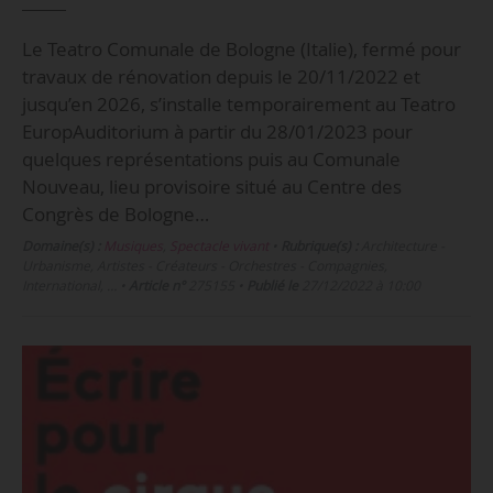
Le Teatro Comunale de Bologne (Italie), fermé pour
travaux de rénovation depuis le 20/11/2022 et
jusqu’en 2026, s’installe temporairement au Teatro
EuropAuditorium à partir du 28/01/2023 pour
quelques représentations puis au Comunale
Nouveau, lieu provisoire situé au Centre des
Congrès de Bologne…
Domaine(s) :
Musiques
,
Spectacle vivant
•
Rubrique(s) :
Architecture -
Urbanisme, Artistes - Créateurs - Orchestres - Compagnies,
International, …
•
Article n°
275155
•
Publié le
27/12/2022 à 10:00