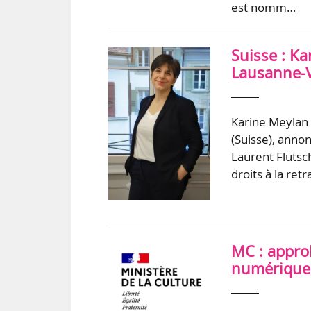
est nomm…
Suisse : K
Lausanne-
Karine Meylan
(Suisse), anno
Laurent Flutsch
droits à la ret
MC : approb
numérique,