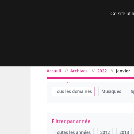
Découvrir sans engagement
Ce site uti
Menu
Accueil
Archives
2022
janvier
Filtrer par domaine
Tous les domaines
Musiques
S
Filtrer par année
Toutes les années
2012
2013