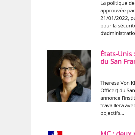
La politique d
approuvée par 
21/01/2022, pub
pour la sécuri
d’administrati
États-Unis 
du San Fra
Theresa Von Kl
Officer) du Sa
annonce l’inst
travaillera av
objectifs…
MC : deux p