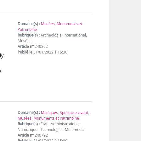
Domaine(s) :
Musées, Monuments et
Patrimoine
Rubrique(s) :
Archéologie, International,
Musées
Article n°
240862
Publié le
31/01/2022 à 15:30
dy
s
Domaine(s) :
Musiques
,
Spectacle vivant
,
Musées, Monuments et Patrimoine
Rubrique(s) :
État - Administrations,
Numérique - Technologie - Multimedia
Article n°
240792
Publié le
31/01/2022 à 15:00