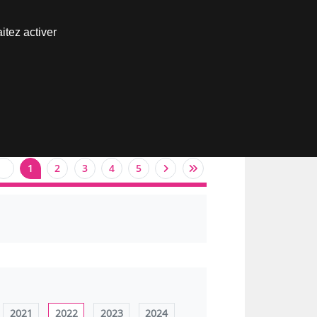
Nous joindre
itez activer
Espace abonné
1
2
3
4
5
2021
2022
2023
2024