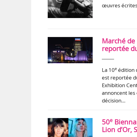
œuvres écrites
Marché de l’
reportée d
e
La 10
édition 
est reportée 
Exhibition Cent
annoncent les 
décision…
e
50
Biennal
Lion d’Or, 