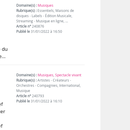
Domaine(s) :
Musiques
Rubrique(s) :
Essentiels, Maisons de
disques - Labels - Édition Musicale,
Streaming - Musique en ligne, …
Article n°
240876
Publié le
31/01/2022 à 16:50
e du
de…
Domaine(s) :
Musiques
,
Spectacle vivant
Rubrique(s) :
Artistes - Créateurs -
Orchestres - Compagnies, International,
Musique
Article n°
240793
Publié le
31/01/2022 à 16:10
ef
ter
ef