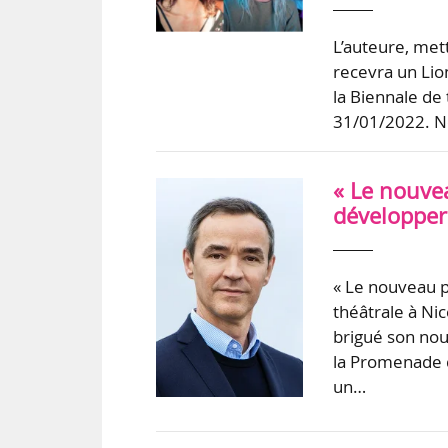
L’auteure, met
recevra un Lion
la Biennale de
31/01/2022. Né
« Le nouve
développer l
« Le nouveau p
théâtrale à Nic
brigué son nou
la Promenade d
un…