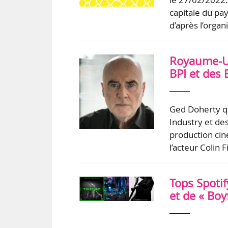
capitale du pay
d’après l’organ
Royaume-Un
BPI et des
Ged Doherty qu
Industry et de
production cin
l’acteur Colin 
Tops Spotif
et de « Boy