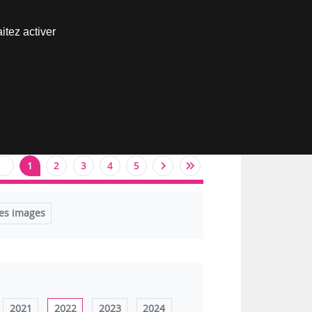
Nous joindre
itez activer
Espace abonné
1
2
3
4
5
es images
2021
2022
2023
2024