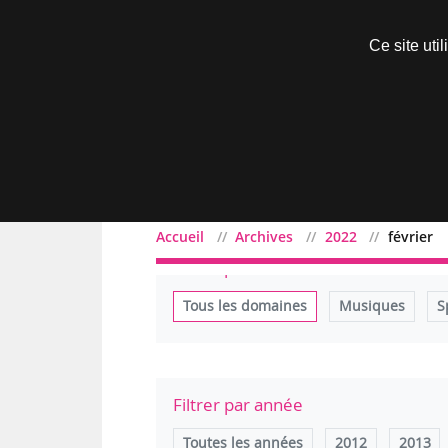
Découvrir sans engagement
Ce site uti
Menu
Accueil
Archives
2022
février
Filtrer par domaine
Tous les domaines
Musiques
S
Filtrer par année
Toutes les années
2012
2013