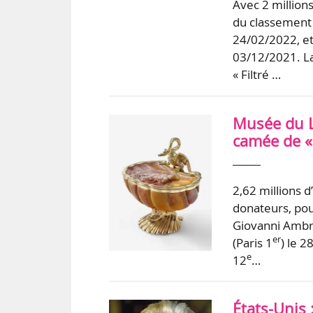
Avec 2 million
du classement 
24/02/2022, et
03/12/2021. La
« Filtré …
Musée du Lo
camée de «
2,62 millions d
donateurs, pou
Giovanni Ambr
er
(Paris 1
) le 
e
12
…
États-Unis