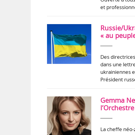
et professionn
Russie/Ukra
« au peuple
Des directrices
dans une lettre
ukrainiennes et
Président russ
Gemma New 
l’Orchestr
La cheffe néo