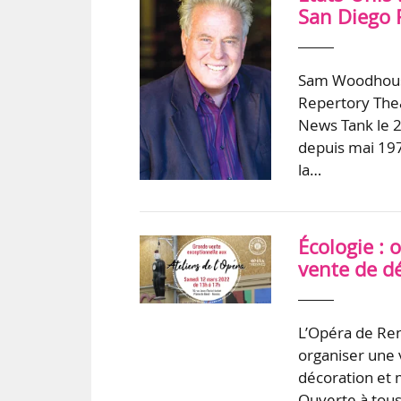
San Diego 
Sam Woodhouse,
Repertory Thea
News Tank le 2
depuis mai 197
la…
Écologie : 
vente de d
L’Opéra de Ren
organiser une 
décoration et 
Ouverte à tou