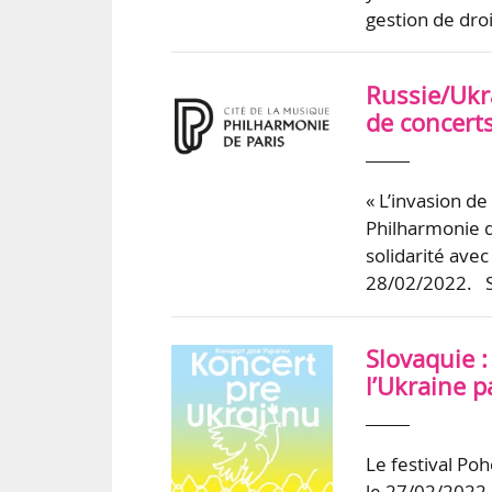
gestion de droi
Russie/Ukra
de concerts
« L’invasion de
Philharmonie d
solidarité avec
28/02/2022. Se
Slovaquie :
l’Ukraine p
Le festival Poh
le 27/02/2022. 