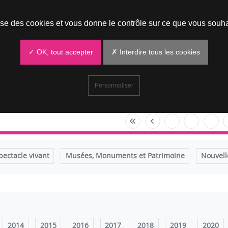
Prendre un rendez-vous
lise des cookies et vous donne le contrôle sur ce que vous souha
✓ OK, tout accepter
✗ Interdire tous les cookies
Personnaliser
pectacle vivant
Musées, Monuments et Patrimoine
Nouvell
2014
2015
2016
2017
2018
2019
2020