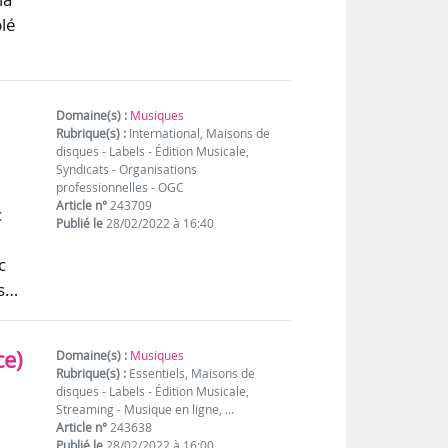
blé
Domaine(s) :
Musiques
Rubrique(s) :
International, Maisons de
disques - Labels - Édition Musicale,
Syndicats - Organisations
professionnelles - OGC
Article n°
243709
c
Publié le
28/02/2022 à 16:40
c
rs…
ce)
Domaine(s) :
Musiques
Rubrique(s) :
Essentiels, Maisons de
disques - Labels - Édition Musicale,
Streaming - Musique en ligne, …
Article n°
243638
Publié le
28/02/2022 à 16:00