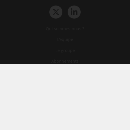
Qui sommes-nous ?
L‘équipe
Le groupe
Abonnements
Contact
Archives
CGA
Mentions légales
Confidentialité
Cookies