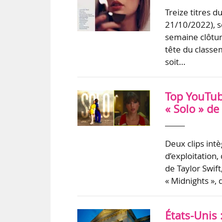
Treize titres d
21/10/2022), s
semaine clôtur
tête du classe
soit…
Top YouTube
« Solo » de
Deux clips int
d’exploitation, 
de Taylor Swift,
« Midnights »,
États-Unis 