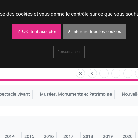
Prendre un rendez-vous
lise des cookies et vous donne le contrôle sur ce que vous souha
✓ OK, tout accepter
✗ Interdire tous les cookies
Personnaliser
pectacle vivant
Musées, Monuments et Patrimoine
Nouvell
2014
2015
2016
2017
2018
2019
2020