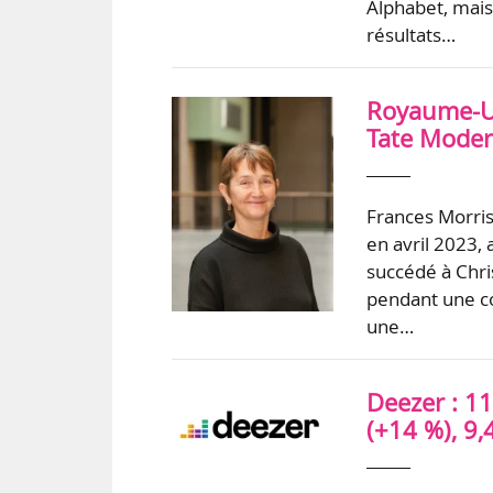
Alphabet, mais
résultats…
Royaume-Uni
Tate Modern
Frances Morris
en avril 2023,
succédé à Chri
pendant une co
une…
Deezer : 1
(+14 %), 9,