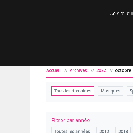
Découvrir sans engagement
Ce site uti
Menu
Accueil
Archives
2022
octobre
Filtrer par domaine
Tous les domaines
Musiques
S
Filtrer par année
Toutes les années
2012
2013