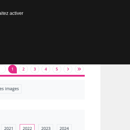
Nous joindre
itez activer
Espace abonné
1
2
3
4
5
es images
2021
2022
2023
2024