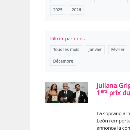
2025
2026
Filtrer par mois
Tous les mois
Janvier
Février
Décembre
Juliana Gr
ers
1
prix du
La soprano arm
León remporten
annonce la com