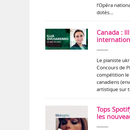
l’Opéra nationa
dotés…
Canada : I
internatio
Le pianiste ukr
Concours de Pi
compétition le
canadiens (en
artistique sur 
Tops Spotif
les nouveau