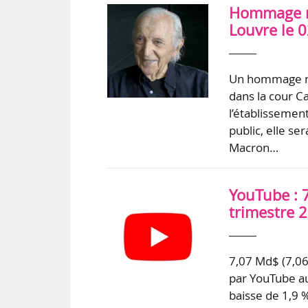
Hommage na
Louvre le 
Un hommage nat
dans la cour C
l’établissemen
public, elle s
Macron…
YouTube : 
trimestre 2
7,07 Md$ (7,06 M
par YouTube au
baisse de 1,9 