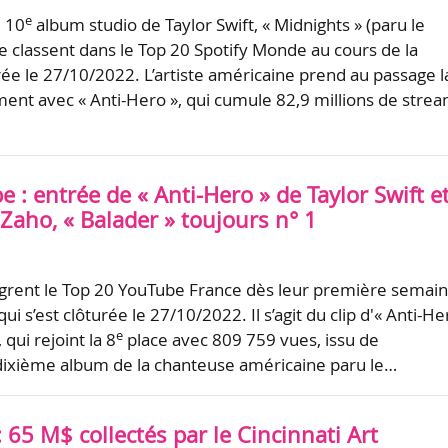
e
u 10
album studio de Taylor Swift, « Midnights » (paru le
e classent dans le Top 20 Spotify Monde au cours de la
ée le 27/10/2022. L’artiste américaine prend au passage l
ment avec « Anti-Hero », qui cumule 82,9 millions de strea
 : entrée de « Anti-Hero » de Taylor Swift e
 Zaho, « Balader » toujours n° 1
ègrent le Top 20 YouTube France dès leur première semai
qui s’est clôturée le 27/10/2022. Il s’agit du clip d'« Anti-He
e
 qui rejoint la 8
place avec 809 759 vues, issu de
 dixième album de la chanteuse américaine paru le…
: 65 M$ collectés par le Cincinnati Art