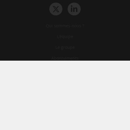
Qui sommes-nous ?
L‘équipe
Le groupe
Abonnements
Contact
Archives
CGA
Mentions légales
Confidentialité
Cookies