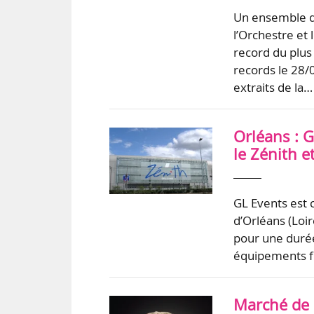
Un ensemble de
l’Orchestre et
record du plus
records le 28
extraits de la…
Orléans : G
le Zénith e
GL Events est 
d’Orléans (Loi
pour une duré
équipements fi
Marché de l