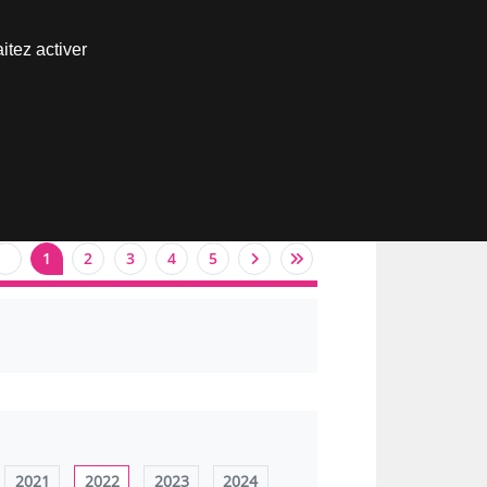
Nous joindre
itez activer
Espace abonné
1
2
3
4
5
2021
2022
2023
2024