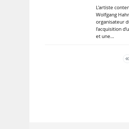
L’artiste conte
Wolfgang Hahn
organisateur du
l’acquisition 
et une…