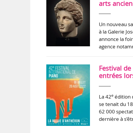
arts ancien
Un nouveau sal
à la Galerie Jo
annonce la foir
agence notamme
Festival d
entrées lor
e
La 42
édition 
se tenait du 1
62 000 spectat
dernière à s’ê