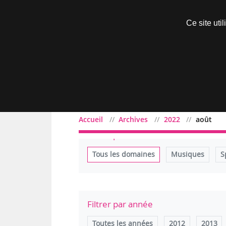
Découvrir sans engagement
Ce site uti
Menu
Accueil
Archives
2022
août
Filtrer par domaine
Tous les domaines
Musiques
S
Filtrer par année
Toutes les années
2012
2013