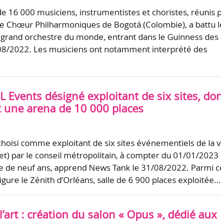
 16 000 musiciens, instrumentistes et choristes, réunis 
 le Chœur Philharmoniques de Bogotá (Colombie), a battu l
 grand orchestre du monde, entrant dans le Guinness des
/08/2022. Les musiciens ont notamment interprété des
L Events désigné exploitant de six sites, do
t une arena de 10 000 places
choisi comme exploitant de six sites événementiels de la vi
ret) par le conseil métropolitain, à compter du 01/01/2023 
e de neuf ans, apprend News Tank le 31/08/2022. Parmi c
gure le Zénith d’Orléans, salle de 6 900 places exploitée…
’art : création du salon « Opus », dédié aux