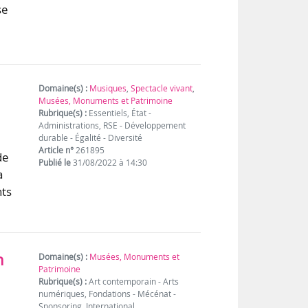
se
Domaine(s) :
Musiques
,
Spectacle vivant
,
Musées, Monuments et Patrimoine
Rubrique(s) :
Essentiels, État -
Administrations, RSE - Développement
durable - Égalité - Diversité
Article n°
261895
de
Publié le
31/08/2022 à 14:30
a
nts
n
Domaine(s) :
Musées, Monuments et
Patrimoine
Rubrique(s) :
Art contemporain - Arts
numériques, Fondations - Mécénat -
Sponsoring, International