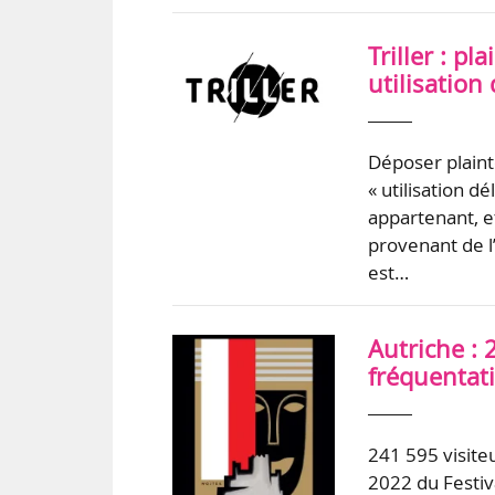
Triller : p
utilisatio
Déposer plainte
« utilisation d
appartenant, et
provenant de l’
est…
Autriche : 
fréquentati
241 595 visiteu
2022 du Festiva