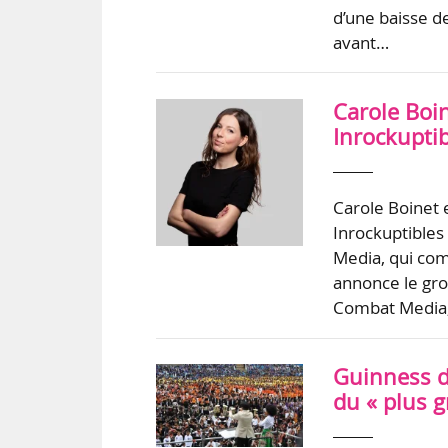
d’une baisse d
avant…
Carole Boin
Inrockupti
Carole Boinet 
Inrockuptibles
Media, qui com
annonce le gro
Combat Media,
Guinness d
du « plus 