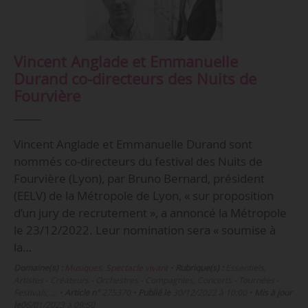
Vincent Anglade et Emmanuelle
Durand co-directeurs des Nuits de
Fourvière
Vincent Anglade et Emmanuelle Durand sont
nommés co-directeurs du festival des Nuits de
Fourvière (Lyon), par Bruno Bernard, président
(EELV) de la Métropole de Lyon, « sur proposition
d’un jury de recrutement », a annoncé la Métropole
le 23/12/2022. Leur nomination sera « soumise à
la…
Domaine(s) :
Musiques
,
Spectacle vivant
•
Rubrique(s) :
Essentiels,
Artistes - Créateurs - Orchestres - Compagnies, Concerts - Tournées -
Festivals, …
•
Article n°
275370
•
Publié le
30/12/2022 à 10:00
•
Mis à jour
le
06/01/2023 à 09:50