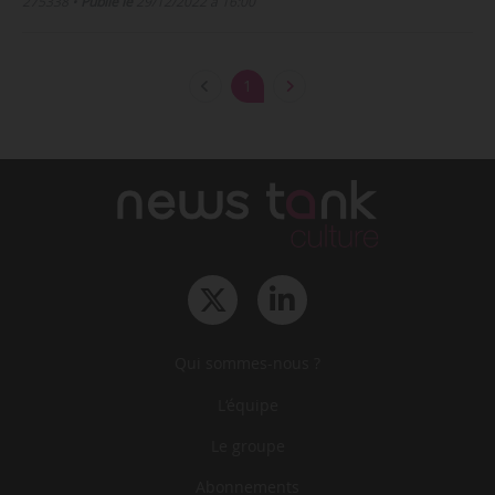
275338
•
Publié le
29/12/2022 à 16:00
1
Qui sommes-nous ?
L‘équipe
Le groupe
Abonnements