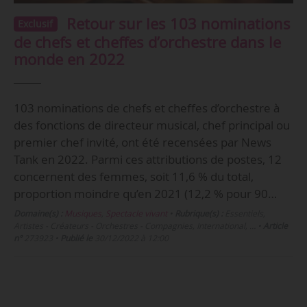
Retour sur les 103 nominations
Exclusif
de chefs et cheffes d’orchestre dans le
monde en 2022
103 nominations de chefs et cheffes d’orchestre à
des fonctions de directeur musical, chef principal ou
premier chef invité, ont été recensées par News
Tank en 2022. Parmi ces attributions de postes, 12
concernent des femmes, soit 11,6 % du total,
proportion moindre qu’en 2021 (12,2 % pour 90…
Domaine(s) :
Musiques
,
Spectacle vivant
•
Rubrique(s) :
Essentiels,
Artistes - Créateurs - Orchestres - Compagnies, International, …
•
Article
n°
273923
•
Publié le
30/12/2022 à 12:00