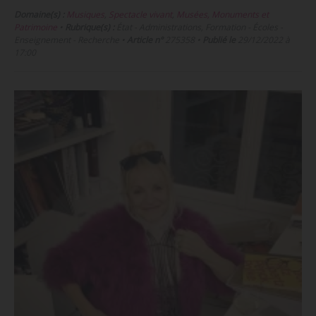
Domaine(s) :
Musiques
,
Spectacle vivant
,
Musées, Monuments et
Patrimoine
•
Rubrique(s) :
État - Administrations, Formation - Écoles -
Enseignement - Recherche
•
Article n°
275358
•
Publié le
29/12/2022 à
17:00