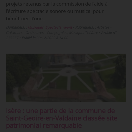
projets retenus par la commission de l’aide à
l’écriture spectacle sonore ou musical pour
bénéficier d’une…
Domaine(s) :
Musiques
,
Spectacle vivant
•
Rubrique(s) :
Artistes -
Créateurs - Orchestres - Compagnies, Musique, Théâtre
•
Article n°
275357
•
Publié le
30/12/2022 à 14:00
Isère : une partie de la commune de
Saint-Geoire-en-Valdaine classée site
patrimonial remarquable