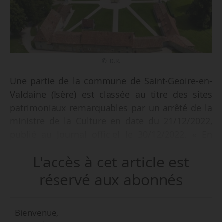
© D.R.
Une partie de la commune de Saint-Geoire-en-
Valdaine (Isère) est classée au titre des sites
patrimoniaux remarquables par un arrêté de la
ministre de la Culture en date du 21/12/2022,
publié au Journal officiel le 30/12/2022. « En
raison de la qualité et de la valeur d’ensemble
L'accès à cet article est
de son patrimoine, la conservation, la
restauration, la réhabilitation et la mise en
réservé aux abonnés
valeur de Saint-Geoire-en-Valdaine présentent
un intérêt public au point de vue historique,
Bienvenue,
architectural et paysager », indique l’arrêté.