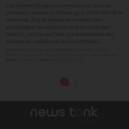
« Le Festival d’Avignon restera bien sûr pour les
prochaines années un festival qui prend le pari de la
promesse. Être un festival de création, c’est
accompagner les artistes là où ils en ont le plus
besoin (…) et non pas faire une présentation des
produits les meilleurs et les plus efficaces…
Domaine(s) :
Spectacle vivant
•
Rubrique(s) :
Essentiels, Artistes -
Créateurs - Orchestres - Compagnies, Concerts - Tournées - Festivals, …
•
Article n°
268997
•
Publié le
28/10/2022 à 12:20
1