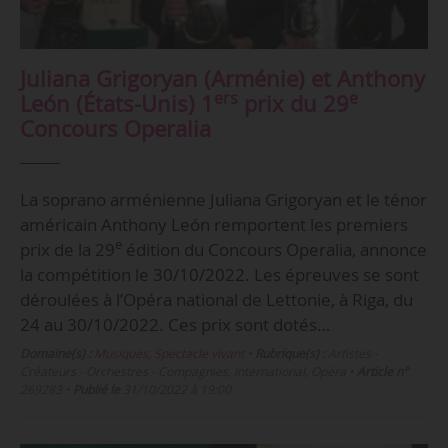
Juliana Grigoryan (Arménie) et Anthony
ers
e
León (États-Unis) 1
prix du 29
Concours Operalia
La soprano arménienne Juliana Grigoryan et le ténor
américain Anthony León remportent les premiers
e
prix de la 29
édition du Concours Operalia, annonce
la compétition le 30/10/2022. Les épreuves se sont
déroulées à l’Opéra national de Lettonie, à Riga, du
24 au 30/10/2022. Ces prix sont dotés…
Domaine(s) :
Musiques
,
Spectacle vivant
•
Rubrique(s) :
Artistes -
Créateurs - Orchestres - Compagnies, International, Opéra
•
Article n°
269283
•
Publié le
31/10/2022 à 19:00