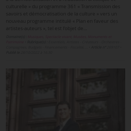
culturelle » du programme 361 « Transmission des
savoirs et démocratisation de la culture » vers un
nouveau programme intitulé « Plan en faveur des
artistes-auteurs », tel est l’objet de…
Domaine(s) :
Musiques
,
Spectacle vivant
,
Musées, Monuments et
Patrimoine
•
Rubrique(s) :
Essentiels, Artistes - Créateurs - Orchestres -
Compagnies, Budgets - Financements - Fiscalité, …
•
Article n°
269107
•
Publié le
28/10/2022 à 16:30