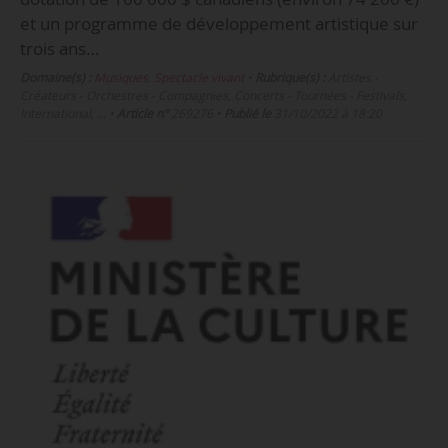
et un programme de développement artistique sur
trois ans…
Domaine(s) :
Musiques
,
Spectacle vivant
•
Rubrique(s) :
Artistes -
Créateurs - Orchestres - Compagnies, Concerts - Tournées - Festivals,
International, …
•
Article n°
269276
•
Publié le
31/10/2022 à 18:20