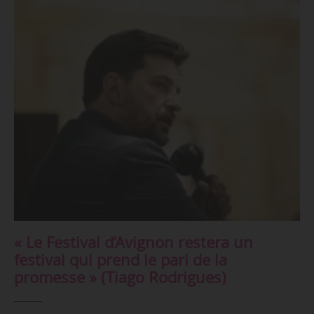
« Le Festival d’Avignon restera un
festival qui prend le pari de la
promesse » (Tiago Rodrigues)