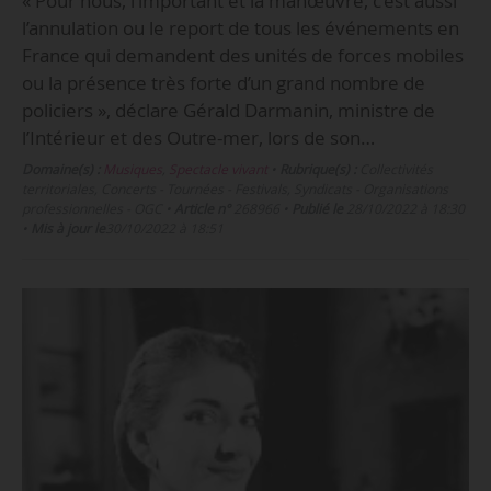
« Pour nous, l’important et la manœuvre, c’est aussi
l’annulation ou le report de tous les événements en
France qui demandent des unités de forces mobiles
ou la présence très forte d’un grand nombre de
policiers », déclare Gérald Darmanin, ministre de
l’Intérieur et des Outre-mer, lors de son…
Domaine(s) :
Musiques
,
Spectacle vivant
•
Rubrique(s) :
Collectivités
territoriales, Concerts - Tournées - Festivals, Syndicats - Organisations
professionnelles - OGC
•
Article n°
268966
•
Publié le
28/10/2022 à 18:30
•
Mis à jour le
30/10/2022 à 18:51