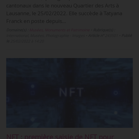
cantonaux dans le nouveau Quartier des Arts à
Lausanne, le 25/02/2022. Elle succède à Tatyana
Franck en poste depuis…
Domaine(s) :
Musées, Monuments et Patrimoine
•
Rubrique(s) :
International, Musées, Photographie - Images
•
Article n°
243501
•
Publié
le
25/02/2022 à 14:20
NFT : première saisie de NFT pour