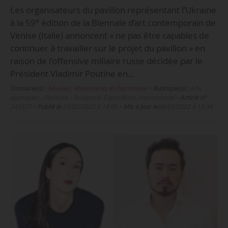
Les organisateurs du pavillon représentant l’Ukraine
e
à la 59
édition de la Biennale d’art contemporain de
Venise (Italie) annoncent « ne pas être capables de
continuer à travailler sur le projet du pavillon » en
raison de l’offensive miliaire russe décidée par le
Président Vladimir Poutine en…
Domaine(s) :
Musées, Monuments et Patrimoine
•
Rubrique(s) :
Arts
plastiques - Peinture - Sculpture, Expositions, International
•
Article n°
243577
•
Publié le
25/02/2022 à 18:00
•
Mis à jour le
08/03/2022 à 15:34