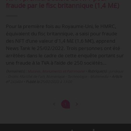
fraude par le fisc britannique (1,4 M£)
Pour la première fois au Royaume-Uni, le HMRC,
équivalent du fisc britannique, a saisi pour fraude
des NFT d’une valeur d'1,4 M£ (1,6 M€), apprend
News Tank le 25/02/2022. Trois personnes ont été
arrêtées dans le cadre de cette enquête portant sur
une fraude à la TVA à l’aide de 250 sociétés…
Domaine(s) :
Musées, Monuments et Patrimoine
•
Rubrique(s) :
Juridique
- Droits, Marché de l'art, Numérique - Technologie - Multimedia
•
Article
n°
243484
•
Publié le
25/02/2022 à 13:00
1