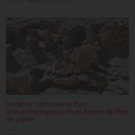
n°
243560
•
Publié le
25/02/2022 à 17:20
Jordanie : découverte d’un
site archéologique rituel datant de l’Âge
de pierre