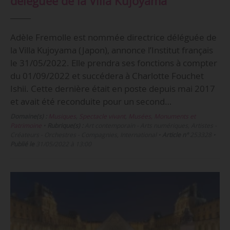
déléguée de la Villa Kujoyama
Adèle Fremolle est nommée directrice déléguée de
la Villa Kujoyama (Japon), annonce l’Institut français
le 31/05/2022. Elle prendra ses fonctions à compter
du 01/09/2022 et succédera à Charlotte Fouchet
Ishii. Cette dernière était en poste depuis mai 2017
et avait été reconduite pour un second…
Domaine(s) :
Musiques
,
Spectacle vivant
,
Musées, Monuments et
Patrimoine
•
Rubrique(s) :
Art contemporain - Arts numériques, Artistes -
Créateurs - Orchestres - Compagnies, International
•
Article n°
253328
•
Publié le
31/05/2022 à 13:00