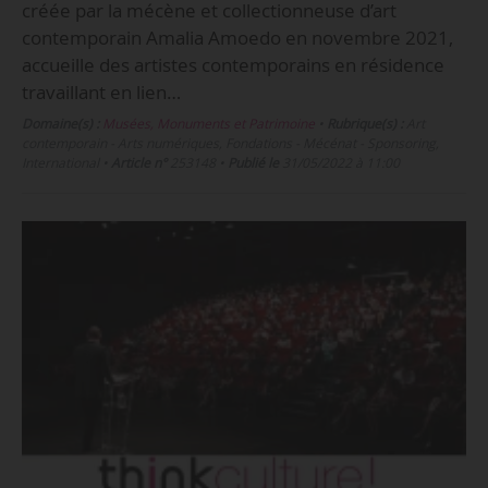
créée par la mécène et collectionneuse d’art
contemporain Amalia Amoedo en novembre 2021,
accueille des artistes contemporains en résidence
travaillant en lien…
Domaine(s) :
Musées, Monuments et Patrimoine
•
Rubrique(s) :
Art
contemporain - Arts numériques, Fondations - Mécénat - Sponsoring,
International
•
Article n°
253148
•
Publié le
31/05/2022 à 11:00