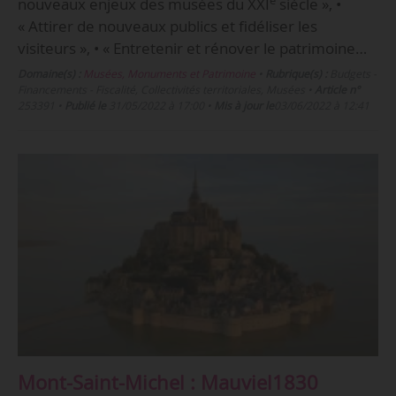
nouveaux enjeux des musées du XXI
siècle », •
« Attirer de nouveaux publics et fidéliser les
visiteurs », • « Entretenir et rénover le patrimoine…
Domaine(s) :
Musées, Monuments et Patrimoine
•
Rubrique(s) :
Budgets -
Financements - Fiscalité, Collectivités territoriales, Musées
•
Article n°
253391
•
Publié le
31/05/2022 à 17:00
•
Mis à jour le
03/06/2022 à 12:41
Mont-Saint-Michel : Mauviel1830