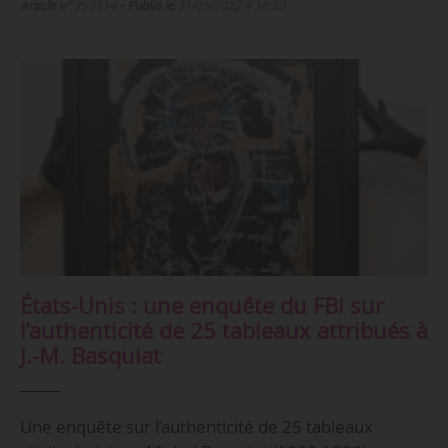
Article n°
253314
•
Publié le
31/05/2022 à 18:20
États-Unis : une enquête du FBI sur
l’authenticité de 25 tableaux attribués à
J.-M. Basquiat
Une enquête sur l’authenticité de 25 tableaux