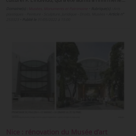
Domaine(s) :
Musées, Monuments et Patrimoine
•
Rubrique(s) :
Arts
plastiques - Peinture - Sculpture, Juridique - Droits, Musées
•
Article n°
253323
•
Publié le
31/05/2022 à 15:00
Nice : rénovation du Musée d’art