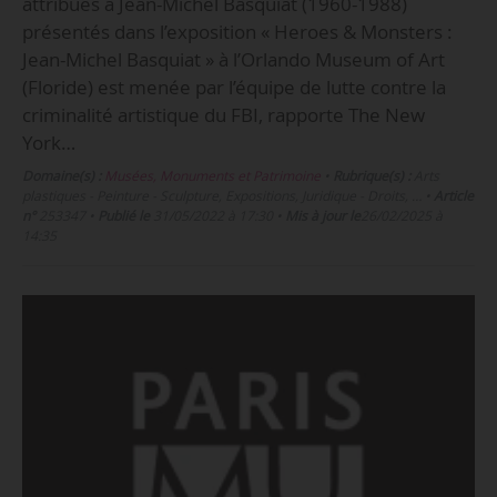
attribués à Jean-Michel Basquiat (1960-1988)
présentés dans l’exposition « Heroes & Monsters :
Jean-Michel Basquiat » à l’Orlando Museum of Art
(Floride) est menée par l’équipe de lutte contre la
criminalité artistique du FBI, rapporte The New
York…
Domaine(s) :
Musées, Monuments et Patrimoine
•
Rubrique(s) :
Arts
plastiques - Peinture - Sculpture, Expositions, Juridique - Droits, …
•
Article
n°
253347
•
Publié le
31/05/2022 à 17:30
•
Mis à jour le
26/02/2025 à
14:35