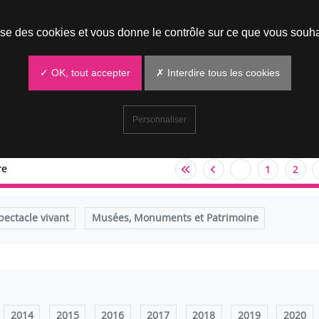
Prendre un rendez-vous
lise des cookies et vous donne le contrôle sur ce que vous souha
✓ OK, tout accepter
✗ Interdire tous les cookies
Personnaliser
re
1
2
pectacle vivant
Musées, Monuments et Patrimoine
2014
2015
2016
2017
2018
2019
2020