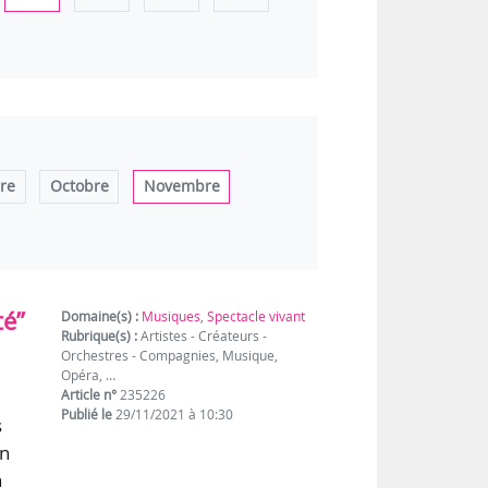
re
Octobre
Novembre
té”
Domaine(s) :
Musiques
,
Spectacle vivant
Rubrique(s) :
Artistes - Créateurs -
Orchestres - Compagnies, Musique,
Opéra, …
Article n°
235226
Publié le
29/11/2021 à 10:30
s
en
n