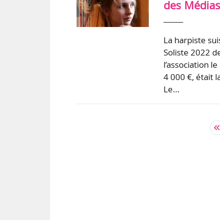
des Médias
La harpiste su
Soliste 2022 d
l’association l
4 000 €, était 
Le…