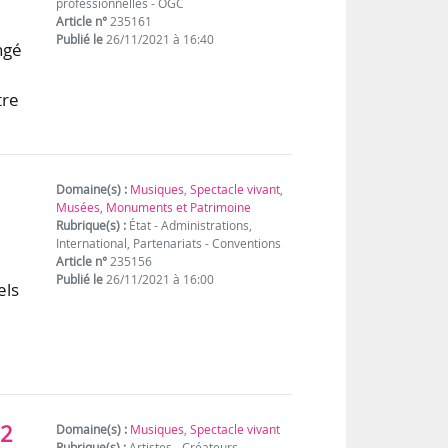
professionnelles - OGC
Article n°
235161
Publié le
26/11/2021 à 16:40
ngé
tre
Domaine(s) :
Musiques
,
Spectacle vivant
,
Musées, Monuments et Patrimoine
Rubrique(s) :
État - Administrations,
International, Partenariats - Conventions
Article n°
235156
Publié le
26/11/2021 à 16:00
els
22
Domaine(s) :
Musiques
,
Spectacle vivant
Rubrique(s) :
Artistes - Créateurs -