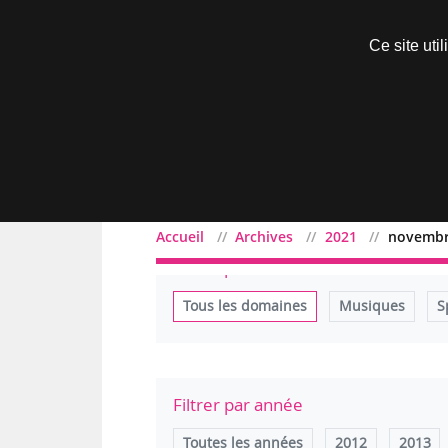
Découvrir sans engagement
Ce site uti
Menu
Accueil
Archives
2021
novemb
Filtrer par domaine
Tous les domaines
Musiques
S
Filtrer par année
Toutes les années
2012
2013