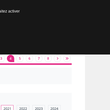
Nous joindre
itez activer
Espace abonné
3
4
5
6
7
8
2021
2022
2023
2024