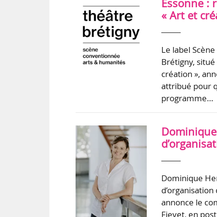
Essonne : 
« Art et cr
Le label Scène
Brétigny, situé
création », ann
attribué pour q
programme…
Dominique H
d’organisa
Dominique Herv
d’organisation
annonce le com
Fievet, en pos