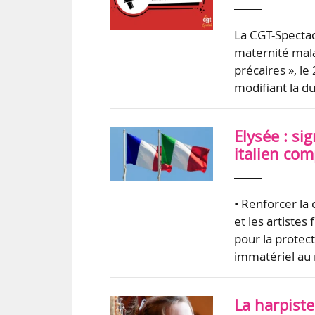
La CGT-Spectacl
maternité malad
précaires », l
modifiant la d
Elysée : si
italien com
• Renforcer la 
et les artistes 
pour la protect
immatériel au
La harpiste