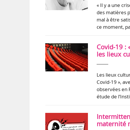
« Il y a une cr
des matières 
mal à être sati
ce moment, par
Covid-19 : 
les lieux c
Les lieux cult
Covid-19 », av
observées en F
étude de l’Ins
Intermitten
maternité 