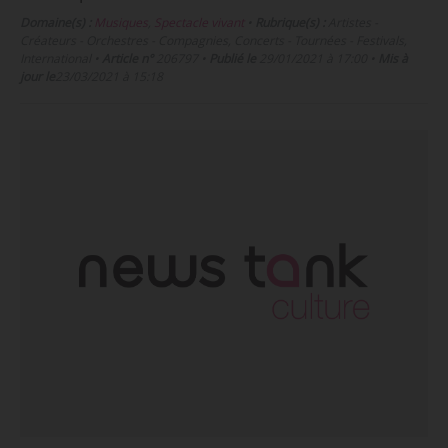
Domaine(s) :
Musiques
,
Spectacle vivant
•
Rubrique(s) :
Artistes -
Créateurs - Orchestres - Compagnies, Concerts - Tournées - Festivals,
International
•
Article n°
206797
•
Publié le
29/01/2021 à 17:00
•
Mis à
jour le
23/03/2021 à 15:18