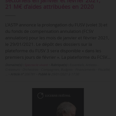
sectoriels en janvier et février 2021,
21 M€ d’aides attribuées en 2020
L’ASTP annonce la prolongation du FUSV (volet 3) et
du fonds de compensation annulation (FCSV
annulation) pour les mois de janvier et février 2021,
le 29/01/2021. Le dépôt des dossiers sur la
plateforme du FUSV 3 sera disponible « dans les
premiers jours de février ». La plateforme du FCSV…
Domaine(s) :
Spectacle vivant
•
Rubrique(s) :
Essentiels, Artistes -
Créateurs - Orchestres - Compagnies, Budgets - Financements - Fiscalité,
…
•
Article n°
206781
•
Publié le
29/01/2021 à 17:30