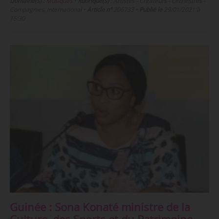
Domaine(s) :
Musiques
•
Rubrique(s) :
Artistes - Créateurs - Orchestres -
Compagnies, International
•
Article n°
206733
•
Publié le
29/01/2021 à
15:30
Guinée : Sona Konaté ministre de la