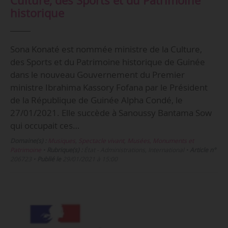
Culture, des Sports et du Patrimoine
historique
Sona Konaté est nommée ministre de la Culture,
des Sports et du Patrimoine historique de Guinée
dans le nouveau Gouvernement du Premier
ministre Ibrahima Kassory Fofana par le Président
de la République de Guinée Alpha Condé, le
27/01/2021. Elle succède à Sanoussy Bantama Sow
qui occupait ces…
Domaine(s) :
Musiques
,
Spectacle vivant
,
Musées, Monuments et
Patrimoine
•
Rubrique(s) :
État - Administrations, International
•
Article n°
206723
•
Publié le
29/01/2021 à 15:00