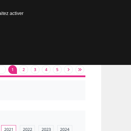
Nous joindre
itez activer
Espace abonné
1
2
3
4
5
2021
2022
2023
2024