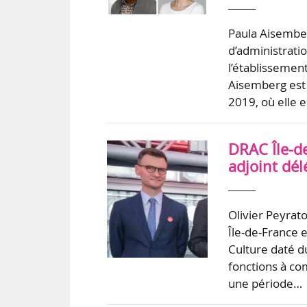
Paula Aisembe
d’administratio
l’établissemen
Aisemberg est 
2019, où elle 
DRAC Île-de
adjoint dé
Olivier Peyrat
Île-de-France e
Culture daté d
fonctions à co
une période…