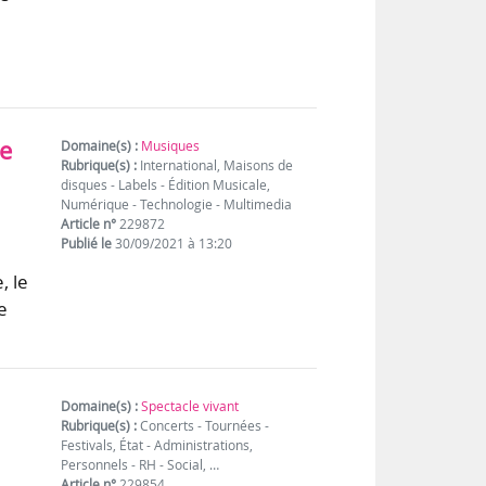
pe
Domaine(s) :
Musiques
Rubrique(s) :
International, Maisons de
disques - Labels - Édition Musicale,
Numérique - Technologie - Multimedia
Article n°
229872
Publié le
30/09/2021 à 13:20
, le
e
Domaine(s) :
Spectacle vivant
Rubrique(s) :
Concerts - Tournées -
Festivals, État - Administrations,
Personnels - RH - Social, …
Article n°
229854