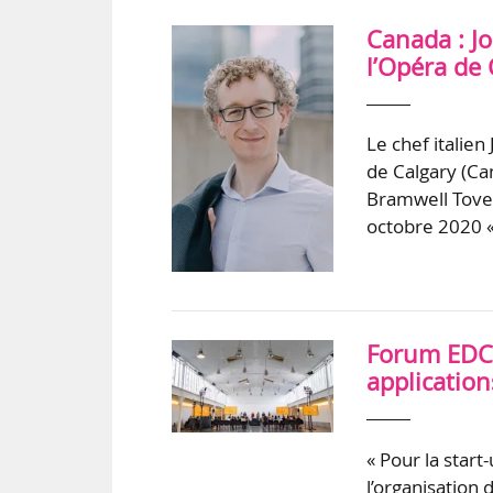
Canada : J
l’Opéra de 
Le chef italie
de Calgary (Can
Bramwell Tovey
octobre 2020 «
Forum EDC :
application
« Pour la star
l’organisation 