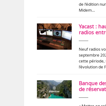
de l’édition n
Midem…
Yacast : h
radios ent
Neuf radios vo
septembre 2021
cette période, 
l’évolution de 
Banque des 
de réserva
« Mettre en rel