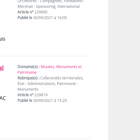
Orchestres - Compagnies, Fondations -
Mécénat - Sponsoring, International
Article n°
229900
Publié le
30/09/2021 à 16:00
uis
al
Domaine(s) :
Musées, Monuments et
Patrimoine
Rubrique(s) :
Collectivités territoriales,
État - Administrations, Patrimoine -
Monuments
Article n°
229819
RAC
Publié le
30/09/2021 à 15:20