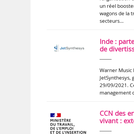
un réel booste
wagons de la t
secteurs…
Inde : part
de diverti
Warner Music I
JetSynthesys, 
29/09/2021. Cet
management d’a
CCN des en
vivant : ex