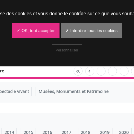
Prendre un rendez-vous
lise des cookies et vous donne le contrôle sur ce que vous souha
✓ OK, tout accepter
✗ Interdire tous les cookies
Personnaliser
re
pectacle vivant
Musées, Monuments et Patrimoine
2014
2015
2016
2017
2018
2019
2020