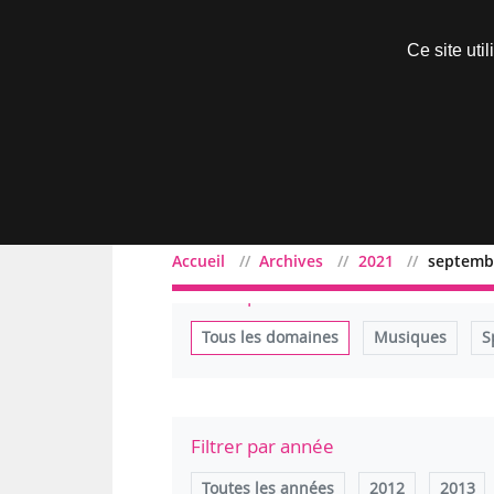
Découvrir sans engagement
Ce site uti
Menu
Accueil
Archives
2021
septemb
Filtrer par domaine
Tous les domaines
Musiques
S
Filtrer par année
Toutes les années
2012
2013