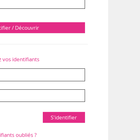
tifier / Découvrir
z vos identifiants
S'identifier
ifiants oubliés ?