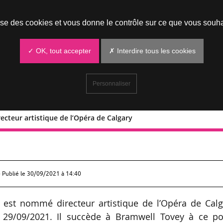
Prendre un rendez-vous
lise des cookies et vous donne le contrôle sur ce que vous souha
✓ OK, tout accepter
✗ Interdire tous les cookies
Personnaliser
ecteur artistique de l’Opéra de Calgary
ni directeur artistique de l’Opéra de
 Publié le
30/09/2021 à 14:40
i est nommé directeur artistique de l’Opéra de Calg
le 29/09/2021. Il succède à Bramwell Tovey à ce po