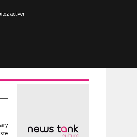
Nous joindre
itez activer
Espace abonné
ary
ste