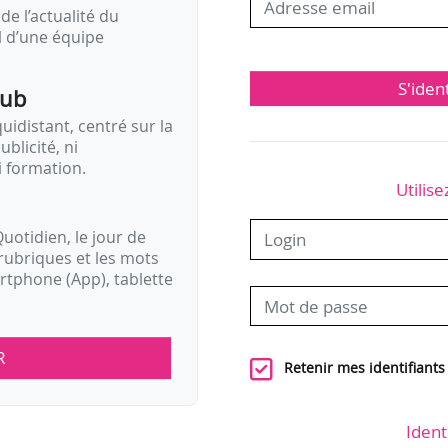
de l’actualité du
il d’une équipe
S'iden
pub
idistant, centré sur la
ublicité, ni
i formation.
Utilise
uotidien, le jour de
rubriques et les mots
artphone (App), tablette
R
Retenir mes identifiants
Ident