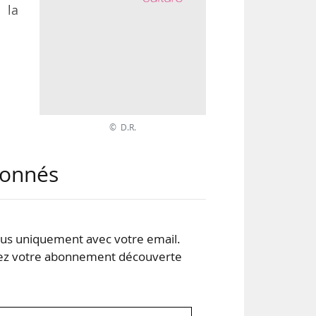
 la
 Il
 de
. Il
© D.R.
und
abonnés
s uniquement avec votre email.
 votre abonnement découverte