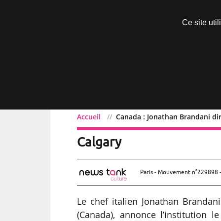
Découvrir sans engagement
Ce site uti
Menu
Accueil
Canada : Jonathan Brandani dir
Canada : Jonathan Branda
Calgary
Paris - Mouvement n°229898 -
Le chef italien Jonathan Brandan
(Canada), annonce l’institution 