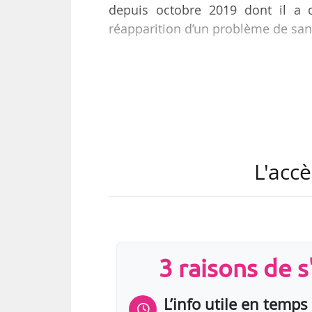
depuis octobre 2019 dont il a 
réapparition d’un problème de san
Jonathan Brandani quittera l’It
programmera la saison 2022-20
l’institution, et aidera au retour 
avait dirigé en 2019 à Calgary un
Jonathan Brandani est diplômé en
L'accè
darstellende Kunst de Vienne (Autri
3 raisons de 
L’info utile en temps 