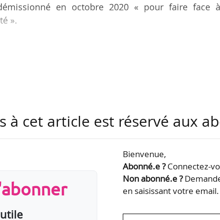
démissionné en octobre 2020 « pour faire face à
té ».
alie pour s’installer « cet automne » à Calgary.
e
23, qui marquera également le 50
anniversaire
de la compagnie aux spectacles vivants en janvier 2022
e production de « La Bohème » de Puccini.
 direction d’orchestre de l’Universitat fur Musik 
s à cet article est réservé aux 
che), titulaire d’une maîtrise en direction…
Bienvenue,
Abonné.e ?
Connectez-vou
Non abonné.e ?
Demandez
s'abonner
en saisissant votre email.
utile