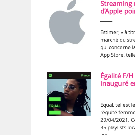
Streaming 
d’Apple po
Estimer, « à ti
marché du stre
qui concerne la
App Store, tel
Égalité F/
inauguré e
Equal, tel est
l’équité femme
29/04/2021. Ce
35 playlists lo
les…