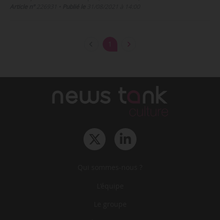
Article n°
226931
•
Publié le
31/08/2021 à 14:00
1
Qui sommes-nous ?
L‘équipe
Le groupe