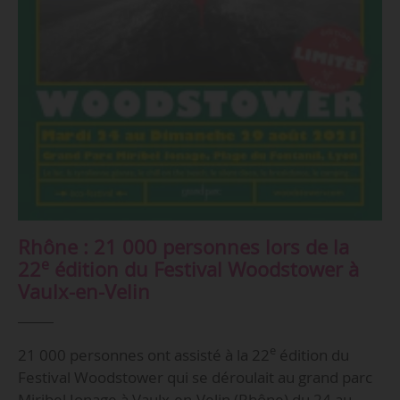
Rhône : 21 000 personnes lors de la
e
22
édition du Festival Woodstower à
Vaulx-en-Velin
e
21 000 personnes ont assisté à la 22
édition du
Festival Woodstower qui se déroulait au grand parc
Miribel Jonage à Vaulx-en-Velin (Rhône) du 24 au