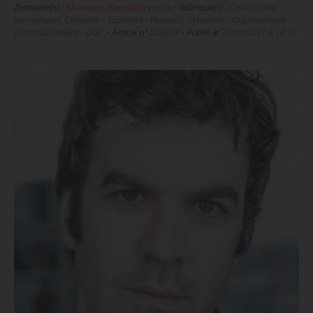
Domaine(s) :
Musiques
,
Spectacle vivant
•
Rubrique(s) :
Collectivités
territoriales, Concerts - Tournées - Festivals, Syndicats - Organisations
professionnelles - OGC
•
Article n°
226997
•
Publié le
31/08/2021 à 18:30