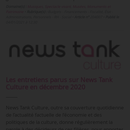
Domaine(s) :
Musiques
,
Spectacle vivant
,
Musées, Monuments et
Patrimoine
•
Rubrique(s) :
Budgets - Financements - Fiscalité, État -
Administrations, Personnels - RH - Social
•
Article n°
204007
•
Publié le
04/01/2021 à 12:30
Les entretiens parus sur News Tank
Culture en décembre 2020
News Tank Culture, outre sa couverture quotidienne
de l’actualité factuelle de l’économie et des
politiques de la culture, donne régulièrement la
parole à des décideurs de ces filières, pour apporter