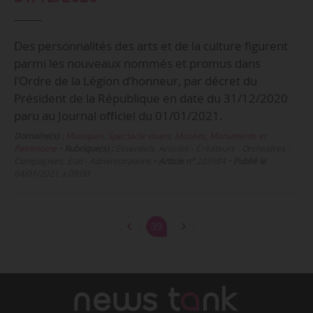
Des personnalités des arts et de la culture figurent
parmi les nouveaux nommés et promus dans
l’Ordre de la Légion d’honneur, par décret du
Président de la République en date du 31/12/2020
paru au Journal officiel du 01/01/2021.
Domaine(s) :
Musiques
,
Spectacle vivant
,
Musées, Monuments et
Patrimoine
•
Rubrique(s) :
Essentiels, Artistes - Créateurs - Orchestres -
Compagnies, État - Administrations
•
Article n°
203984
•
Publié le
04/01/2021 à 09:00
39