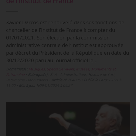
de l’Institut de France
Xavier Darcos est renouvelé dans ses fonctions de
chancelier de l’Institut de France à compter du
01/01/2021. Son élection par la commission
administrative centrale de l’Institut est approuvée
par décret du Président de la République en date du
30/12/2020 paru au Journal officiel le…
Domaine(s) :
Musiques
,
Spectacle vivant
,
Musées, Monuments et
Patrimoine
•
Rubrique(s) :
État - Administrations, Histoire de l'art,
Patrimoine - Monuments
•
Article n°
204005
•
Publié le
04/01/2021 à
11:00
•
Mis à jour le
09/01/2024 à 09:27