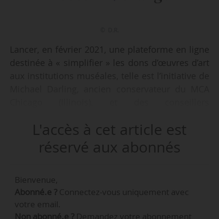
© D.R.
Lancer, en février 2021, une plateforme en ligne
destinée à « simplifier » les dons d’œuvres d’art
aux institutions muséales, telle est l’initiative de
Michael Darling, ancien conservateur du MCA
Chicago (Illinois), et des conseillers
artistiques David Moos et Robert Wainstein,
L'accès à cet article est
apprend News Tank le 29/01/2021. Museum
Exchange a pour objectif de « rationaliser,
réservé aux abonnés
réactualiser et démocratiser la collecte d’œuvres
d’art par les musées ». La plateforme prévoit
Bienvenue,
également d’identifier les lacunes dans les
Abonné.e ?
Connectez-vous uniquement avec
collections des institutions.
votre email.
Non abonné.e ?
Demandez votre abonnement