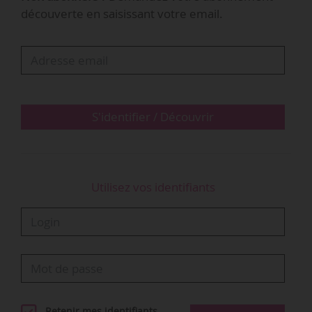
« Il existe beaucoup de caractéristiques sous-
découverte en saisissant votre email.
analysées et peu débattues quant à la manière
dont les institutions collectionnent des œuvres.
Une fois que nous avons commencé à
développer cette idée, il est devenu évident que
Museum Exchange est une plateforme qui…
S'identifier / Découvrir
Utilisez vos identifiants
Retenir mes identifiants