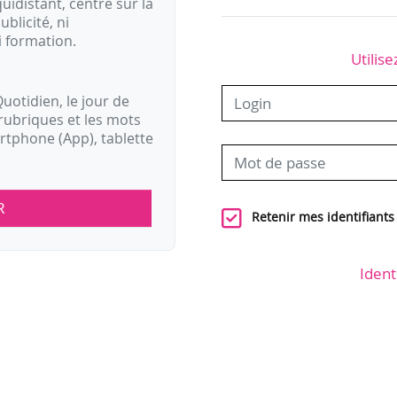
idistant, centré sur la
ublicité, ni
i formation.
Utilise
uotidien, le jour de
rubriques et les mots
artphone (App), tablette
R
Retenir mes identifiants
Ident