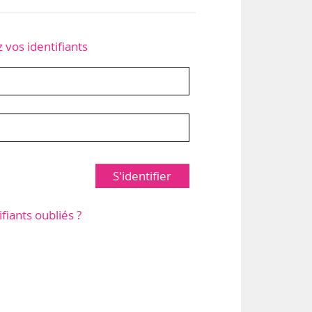
z vos identifiants
S'identifier
ifiants oubliés ?