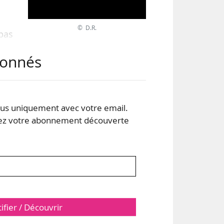
© D.R.
 pas
des
abonnés
 les
.
s uniquement avec votre email.
 votre abonnement découverte
été
tifier / Découvrir