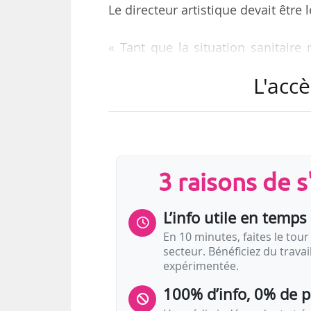
Le directeur artistique devait êtr
« Tant que la situation sanitaire
possible de reprendre l’organis
L'accè
déplacements dans le monde entier
La Fondation « étudie » la possibi
anciens lauréats, qui seraient retr
3 raisons de 
L’édition chant du Concours Lon
également annulée et reportée en 2
L’info utile en temps 
En 10 minutes, faites le tour 
secteur. Bénéficiez du trava
expérimentée.
100% d’info, 0% de 