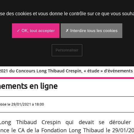
Prendre un rendez-vous
lise des cookies et vous donne le contrôle sur ce que vous souha
✓ OK, tout accepter
✗ Interdire tous les cookies
Personnaliser
 2021 du Concours Long Thibaud Crespin, « étude » d’événements 
 violon 2021 du Concours Long Thibaud
nements en ligne
ublié le
29/01/2021 à 18:00
 Long Thibaud Crespin qui devait se dérouler
nce le CA de la Fondation Long Thibaud le 29/01/20