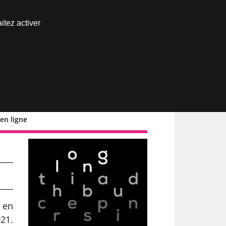
Nous joindre
itez activer
Espace abonné
en ligne
 en
21.