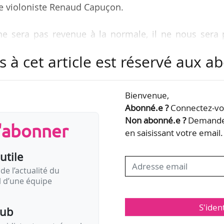
e le violoniste Renaud Capuçon.
 ne sera pas revenue à la normale, il ne nous sera
ation des concours, qui implique en particulier 
s à cet article est réservé aux 
 », est-il indiqué.
lité d’organiser des événements « hors public » avec
Bienvenue,
ansmis sur le site du concours et les réseaux sociaux
Abonné.e ?
Connectez-vou
Non abonné.e ?
Demandez
s'abonner
g Thibaud Crespin prévue en novembre 2020 avait 
en saisissant votre email.
022. Le président du jury et directeur…
utile
de l’actualité du
il d’une équipe
S'iden
pub