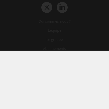
Qui sommes-nous ?
L‘équipe
Le groupe
Abonnements
Contact
Archives
CGA
Mentions légales
Confidentialité
Cookies