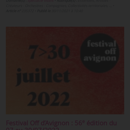
Domaine(s) :
Spectacle vivant
•
Rubrique(s) :
Essentiels, Artistes -
Créateurs - Orchestres - Compagnies, Collectivités territoriales, …
•
Article n°
235372
•
Publié le
30/11/2021 à 10:40
e
Festival Off d’Avignon : 56
édition du