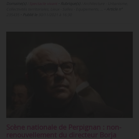
Domaine(s) :
Spectacle vivant
•
Rubrique(s) :
Architecture - Urbanisme,
Collectivités territoriales, Lieux - Salles - Equipements, …
•
Article n°
235435
•
Publié le
30/11/2021 à 16:30
Scène nationale de Perpignan : non-
renouvellement du directeur Borja