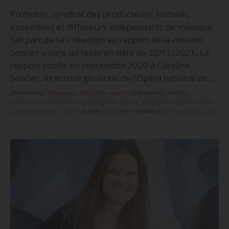
Profedim, syndicat des producteurs, festivals,
ensembles et diffuseurs indépendants de musique,
fait part de sa « réaction au rapport de la mission
Sonrier » dans un texte en date du 22/11/2021. Le
rapport confié en septembre 2020 à Caroline
Sonrier, directrice générale de l’Opéra national de…
Domaine(s) :
Musiques
,
Spectacle vivant
•
Rubrique(s) :
Artistes -
Créateurs - Orchestres - Compagnies, Opéra, Syndicats - Organisations
professionnelles - OGC
•
Article n°
235398
•
Publié le
30/11/2021 à 12:40