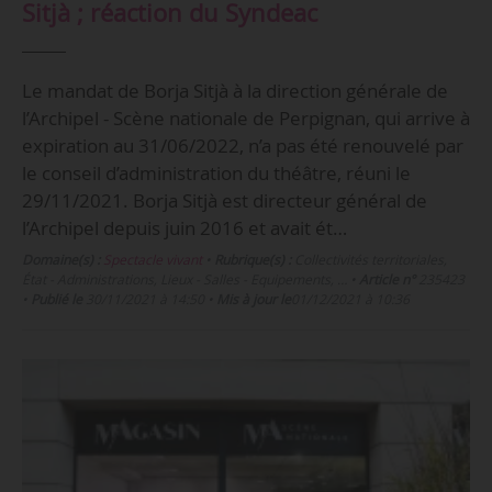
Sitjà ; réaction du Syndeac
Le mandat de Borja Sitjà à la direction générale de
l’Archipel - Scène nationale de Perpignan, qui arrive à
expiration au 31/06/2022, n’a pas été renouvelé par
le conseil d’administration du théâtre, réuni le
29/11/2021. Borja Sitjà est directeur général de
l’Archipel depuis juin 2016 et avait ét…
Domaine(s) :
Spectacle vivant
•
Rubrique(s) :
Collectivités territoriales,
État - Administrations, Lieux - Salles - Equipements, …
•
Article n°
235423
•
Publié le
30/11/2021 à 14:50
•
Mis à jour le
01/12/2021 à 10:36