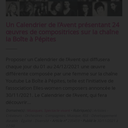
Un Calendrier de l’Avent présentant 24
œuvres de compositrices sur la chaîne
la Boîte à Pépites
Proposer un Calendrier de l’Avent qui diffusera
chaque jour du 01 au 24/12/2021 une œuvre
différente composée par une femme sur la chaîne
Youtube La Boîte à Pépites, telle est l’initiative de
l’association Elles-women composers annoncée le
30/11/2021. Le Calendrier de l’Avent, qui fera
découvrir…
Domaine(s) :
Musiques
,
Spectacle vivant
•
Rubrique(s) :
Artistes -
Créateurs - Orchestres - Compagnies, Musique, RSE - Développement
durable - Égalité - Diversité
•
Article n°
235459
•
Publié le
30/11/2021 à
17:50