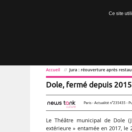
Découvrir sans engagement
Ce site uti
Menu
Accueil
Jura : réouverture après resta
Jura : réouverture après
Dole, fermé depuis 2015
Paris - Actualité n°235435 - P
Le Théâtre municipal de Dole (J
extérieure » entamée en 2017, le 