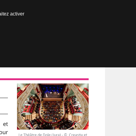
Nous joindre
itez activer
Espace abonné
 et
pour
Le Théâtre de Dole (Jura) - © Creastiv et