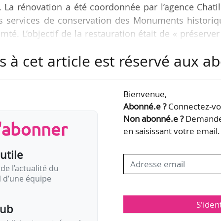
. La rénovation a été coordonnée par l’agence Chati
les services de conservation des Monuments historiq
. L’objectif de la restauration était de « préserver
 bâtiment, de répondre aux besoins des utilisateurs
s à cet article est réservé aux 
et la sécurité du public ».
ve à « plus de 8 millions d’euros », financé à « prè
Bienvenue,
l’État, de la Région Bourgogne-Franche-Comté et
Abonné.e ?
Connectez-vou
Non abonné.e ?
Demandez
s'abonner
en saisissant votre email.
utile
de l’actualité du
il d’une équipe
S'iden
pub