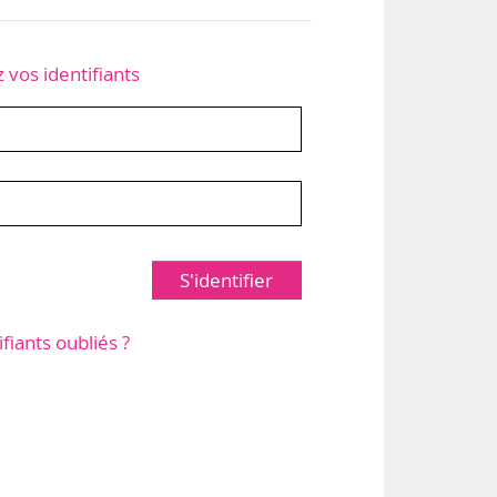
z vos identifiants
S'identifier
ifiants oubliés ?