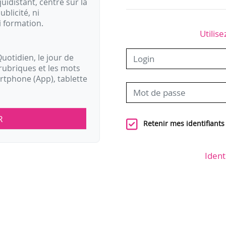
idistant, centré sur la
ublicité, ni
i formation.
Utilise
uotidien, le jour de
rubriques et les mots
artphone (App), tablette
R
Retenir mes identifiants
Ident