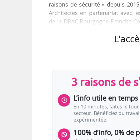
raisons de sécurité » depuis 2015
Architectes en partenariat avec 
de la DRAC Bourgogne-Franche-Comté
caractéristiques remarquables du
L'accè
d’assurer l’accessibilité, le confort 
Le budget total du chantier s’élè
80 % » par des subventions de 
Département du Jura. Parmi les…
3 raisons de 
L’info utile en temps 
En 10 minutes, faites le tour 
secteur. Bénéficiez du trava
expérimentée.
100% d’info, 0% de 