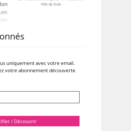
llon
Ville de Dole
ues
 les
 et
abonnés
s de
 du
s uniquement avec votre email.
 votre abonnement découverte
tifier / Découvrir