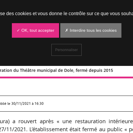
Prendre un rendez-vous
lise des cookies et vous donne le contrôle sur ce que vous souha
✓ OK, tout accepter
✗ Interdire tous les cookies
Personnaliser
uration du Théâtre municipal de Dole, fermé depuis 2015
 restauration du Théâtre municipal de
ublié le
30/11/2021 à 16:30
ura) a rouvert après « une restauration intérieure
27/11/2021. L’établissement était fermé au public « 