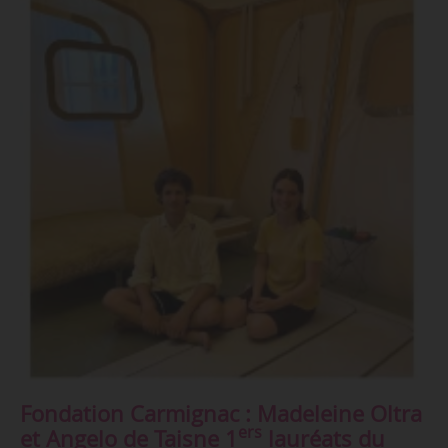
Fondation Carmignac : Madeleine Oltra
ers
et Angelo de Taisne 1
lauréats du