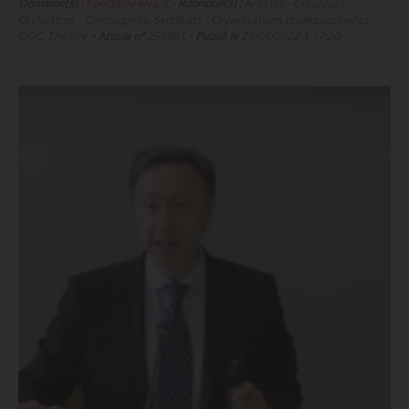
Domaine(s) :
Spectacle vivant
•
Rubrique(s) :
Artistes - Créateurs -
Orchestres - Compagnies, Syndicats - Organisations professionnelles -
OGC, Théâtre
•
Article n°
256881
•
Publié le
29/06/2022 à 17:20