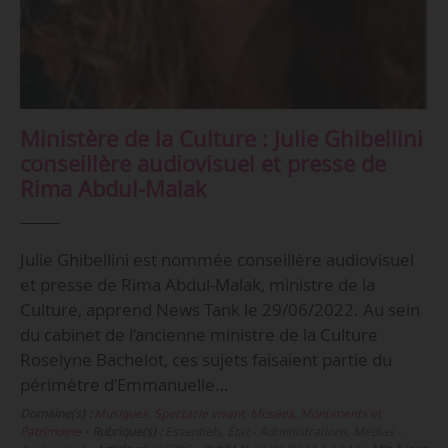
Ministère de la Culture : Julie Ghibellini
conseillère audiovisuel et presse de
Rima Abdul-Malak
Julie Ghibellini est nommée conseillère audiovisuel
et presse de Rima Abdul-Malak, ministre de la
Culture, apprend News Tank le 29/06/2022. Au sein
du cabinet de l’ancienne ministre de la Culture
Roselyne Bachelot, ces sujets faisaient partie du
périmètre d’Emmanuelle…
Domaine(s) :
Musiques
,
Spectacle vivant
,
Musées, Monuments et
Patrimoine
•
Rubrique(s) :
Essentiels, État - Administrations, Médias -