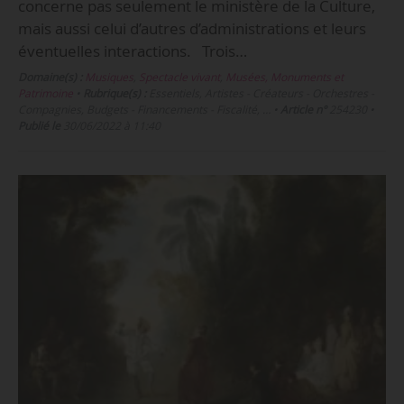
concerne pas seulement le ministère de la Culture,
mais aussi celui d’autres d’administrations et leurs
éventuelles interactions. Trois…
Domaine(s) :
Musiques
,
Spectacle vivant
,
Musées, Monuments et
Patrimoine
•
Rubrique(s) :
Essentiels, Artistes - Créateurs - Orchestres -
Compagnies, Budgets - Financements - Fiscalité, …
•
Article n°
254230
•
Publié le
30/06/2022 à 11:40