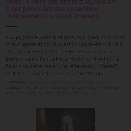
Fevis : « Faire des droits culturels un
sujet prioritaire des ensembles
indépendants » (Louis Presset)
« La pandémie a été le déclencheur d’une volonté de
mieux appréhender la question des droits culturels
et d’en faire un sujet prioritaire des ensembles
indépendants. Pendant le premier confinement, la
Fevis a souhaité lancer une réflexion sur l'“après”,
c’est-à-dire rêver à ce que pourrait être un…
Domaine(s) :
Musiques
,
Spectacle vivant
•
Rubrique(s) :
Artistes -
Créateurs - Orchestres - Compagnies, Musique, Publics - Politique des
publics, …
•
Article n°
212897
•
Publié le
30/03/2021 à 16:00