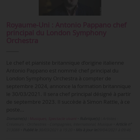
Royaume-Uni : Antonio Pappano chef
principal du London Symphony
Orchestra
Le chef et pianiste britannique d’origine italienne
Antonio Pappano est nommé chef principal du
London Symphony Orchestra à compter de
septembre 2024, annonce la formation britannique
le 30/03/2021. Il sera chef principal désigné à partir
de septembre 2023. Il succède à Simon Rattle, à ce
poste…
Domaine(s) :
Musiques
,
Spectacle vivant
•
Rubrique(s) :
Artistes -
Créateurs - Orchestres - Compagnies, International, Musique
•
Article n°
213088
•
Publié le
30/03/2021 à 15:20
•
Mis à jour le
09/04/2021 à 09:46