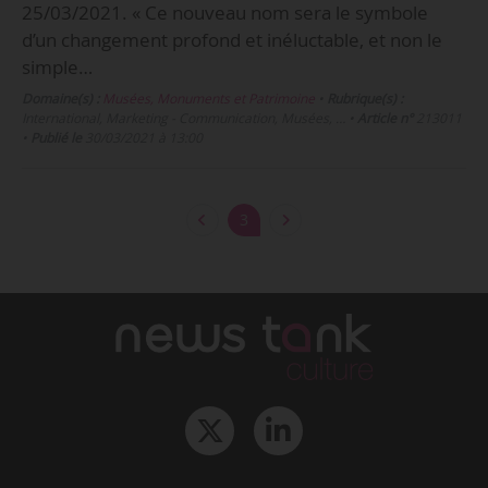
25/03/2021. « Ce nouveau nom sera le symbole
d’un changement profond et inéluctable, et non le
simple…
Domaine(s) :
Musées, Monuments et Patrimoine
•
Rubrique(s) :
International, Marketing - Communication, Musées, …
•
Article n°
213011
•
Publié le
30/03/2021 à 13:00
3