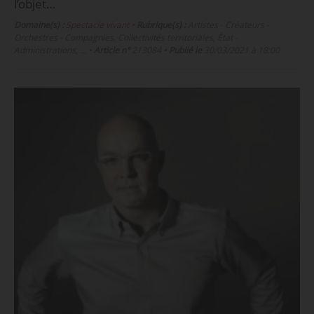
l’objet…
Domaine(s) :
Spectacle vivant
•
Rubrique(s) :
Artistes - Créateurs -
Orchestres - Compagnies, Collectivités territoriales, État -
Administrations, …
•
Article n°
213084
•
Publié le
30/03/2021 à 18:00