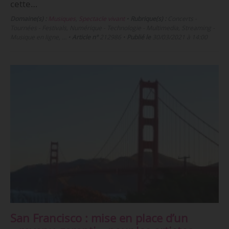
cette…
Domaine(s) :
Musiques
,
Spectacle vivant
•
Rubrique(s) :
Concerts -
Tournées - Festivals, Numérique - Technologie - Multimedia, Streaming -
Musique en ligne, …
•
Article n°
212986
•
Publié le
30/03/2021 à 14:00
San Francisco : mise en place d’un